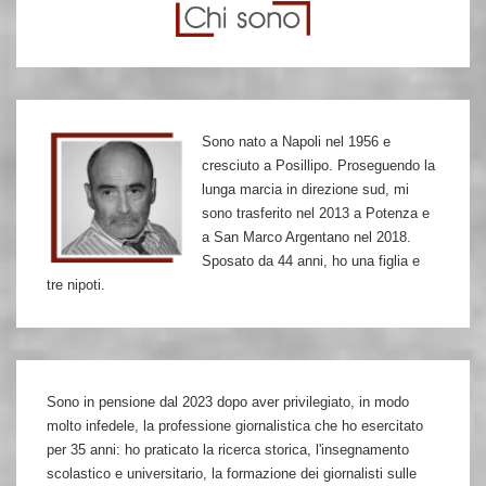
ricicla
la
leggenda
su
Sono nato a Napoli nel 1956 e
Curcio
cresciuto a Posillipo. Proseguendo la
che
lunga marcia in direzione sud, mi
scagiona
sono trasferito nel 2013 a Potenza e
a San Marco Argentano nel 2018.
la
Sposato da 44 anni, ho una figlia e
mafia
tre nipoti.
Sono in pensione dal 2023 dopo aver privilegiato, in modo
molto infedele, la professione giornalistica che ho esercitato
per 35 anni: ho praticato la ricerca storica, l'insegnamento
scolastico e universitario, la formazione dei giornalisti sulle