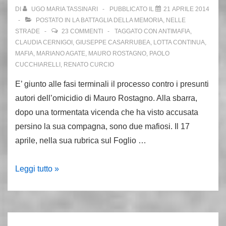
DI
UGO MARIA TASSINARI
PUBBLICATO IL
21 APRILE 2014
POSTATO IN
LA BATTAGLIA DELLA MEMORIA
,
NELLE
STRADE
23 COMMENTI
TAGGATO CON
ANTIMAFIA
,
CLAUDIA CERNIGOI
,
GIUSEPPE CASARRUBEA
,
LOTTA CONTINUA
,
MAFIA
,
MARIANO AGATE
,
MAURO ROSTAGNO
,
PAOLO
CUCCHIARELLI
,
RENATO CURCIO
E’ giunto alle fasi terminali il processo contro i presunti
autori dell’omicidio di Mauro Rostagno. Alla sbarra,
dopo una tormentata vicenda che ha visto accusata
persino la sua compagna, sono due mafiosi. Il 17
aprile, nella sua rubrica sul Foglio …
Delitto
Leggi tutto »
Rostagno,
c’è
ancora
chi