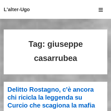
↓
L'alter-Ugo
Vai
MEN
al
Menu
contenuto
principale
principale
Tag:
giuseppe
casarrubea
Delitto Rostagno, c’è ancora
chi ricicla la leggenda su
Curcio che scagiona la mafia