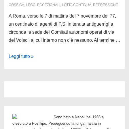
COSSIGA
,
LEGGI ECCEZIONALI
,
LOTTA CONTINUA
,
REPRESSIONE
A Roma, verso le 7 di mattina del 7 novembre del 77,
un centinaio di agenti di P.S. in tenuta antiguerriglia
circonda la sede dei Comitati autonomi operai di via
dei Volsci, al cui interno non c’è nessuno. Al termine …
7
Leggi tutto »
novembre
77:
Cossiga
chiude
il
“covo”
di
Sono nato a Napoli nel 1956 e
via
cresciuto a Posillipo. Proseguendo la lunga marcia in
dei