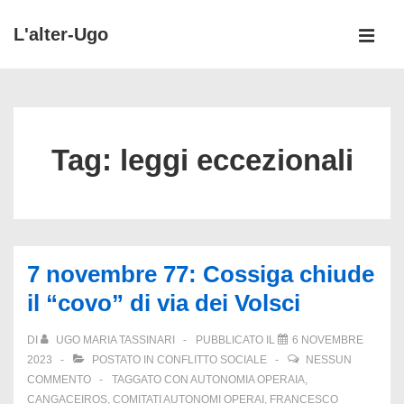
↓
L'alter-Ugo
Vai
MEN
al
Menu
contenuto
principale
principale
Tag:
leggi eccezionali
7 novembre 77: Cossiga chiude
il “covo” di via dei Volsci
DI
UGO MARIA TASSINARI
PUBBLICATO IL
6 NOVEMBRE
2023
POSTATO IN
CONFLITTO SOCIALE
NESSUN
COMMENTO
TAGGATO CON
AUTONOMIA OPERAIA
,
CANGACEIROS
,
COMITATI AUTONOMI OPERAI
,
FRANCESCO