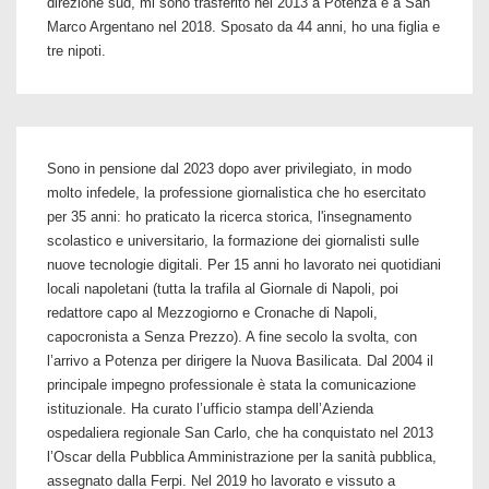
direzione sud, mi sono trasferito nel 2013 a Potenza e a San
Marco Argentano nel 2018. Sposato da 44 anni, ho una figlia e
Volsci
tre nipoti.
Sono in pensione dal 2023 dopo aver privilegiato, in modo
molto infedele, la professione giornalistica che ho esercitato
per 35 anni: ho praticato la ricerca storica, l'insegnamento
scolastico e universitario, la formazione dei giornalisti sulle
nuove tecnologie digitali. Per 15 anni ho lavorato nei quotidiani
locali napoletani (tutta la trafila al Giornale di Napoli, poi
redattore capo al Mezzogiorno e Cronache di Napoli,
capocronista a Senza Prezzo). A fine secolo la svolta, con
l’arrivo a Potenza per dirigere la Nuova Basilicata. Dal 2004 il
principale impegno professionale è stata la comunicazione
istituzionale. Ha curato l’ufficio stampa dell’Azienda
ospedaliera regionale San Carlo, che ha conquistato nel 2013
l’Oscar della Pubblica Amministrazione per la sanità pubblica,
assegnato dalla Ferpi. Nel 2019 ho lavorato e vissuto a