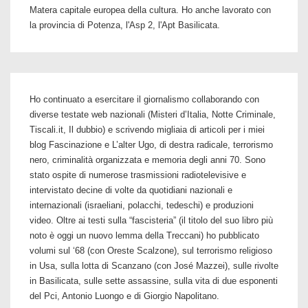
Matera capitale europea della cultura. Ho anche lavorato con
la provincia di Potenza, l'Asp 2, l'Apt Basilicata.
Ho continuato a esercitare il giornalismo collaborando con
diverse testate web nazionali (Misteri d’Italia, Notte Criminale,
Tiscali.it, Il dubbio) e scrivendo migliaia di articoli per i miei
blog Fascinazione e L’alter Ugo, di destra radicale, terrorismo
nero, criminalità organizzata e memoria degli anni 70. Sono
stato ospite di numerose trasmissioni radiotelevisive e
intervistato decine di volte da quotidiani nazionali e
internazionali (israeliani, polacchi, tedeschi) e produzioni
video. Oltre ai testi sulla “fascisteria” (il titolo del suo libro più
noto è oggi un nuovo lemma della Treccani) ho pubblicato
volumi sul ‘68 (con Oreste Scalzone), sul terrorismo religioso
in Usa, sulla lotta di Scanzano (con José Mazzei), sulle rivolte
in Basilicata, sulle sette assassine, sulla vita di due esponenti
del Pci, Antonio Luongo e di Giorgio Napolitano.