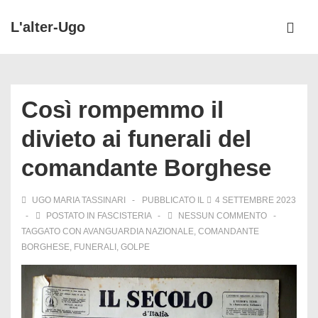
↓
L'alter-Ugo
Vai
ME
al
Menu
contenuto
principale
principale
Così rompemmo il
divieto ai funerali del
comandante Borghese
UGO MARIA TASSINARI
PUBBLICATO IL
4 SETTEMBRE 2023
POSTATO IN
FASCISTERIA
NESSUN COMMENTO
TAGGATO CON
AVANGUARDIA NAZIONALE
,
COMANDANTE
BORGHESE
,
FUNERALI
,
GOLPE