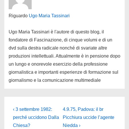
Riguardo
Ugo Maria Tassinari
Ugo Maria Tassinari è l'autore di questo blog, il
fondatore di Fascinazione, di cinque volumi e di un
dvd sulla destra radicale nonché di svariate altre
produzioni intellettuali. Attualmente è in pensione dopo
un lungo e onorevole esercizio della professione
giornalistica e importanti esperienze di formazione sul
giornalismo e la comunicazione multimediale
Navigazione
L'articolo
Il
‹ 3 settembre 1982:
4.9.75, Padova: il br
precedente
prossimo
articoli
perché uccidono Dalla
Picchiura uccide l’agente
è
articolo
Chiesa?
Niedda ›