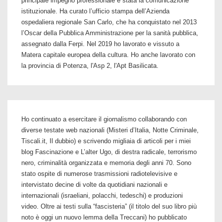
principale impegno professionale è stata la comunicazione
istituzionale. Ha curato l’ufficio stampa dell’Azienda
ospedaliera regionale San Carlo, che ha conquistato nel 2013
l’Oscar della Pubblica Amministrazione per la sanità pubblica,
assegnato dalla Ferpi. Nel 2019 ho lavorato e vissuto a
Matera capitale europea della cultura. Ho anche lavorato con
la provincia di Potenza, l'Asp 2, l'Apt Basilicata.
Ho continuato a esercitare il giornalismo collaborando con
diverse testate web nazionali (Misteri d’Italia, Notte Criminale,
Tiscali.it, Il dubbio) e scrivendo migliaia di articoli per i miei
blog Fascinazione e L’alter Ugo, di destra radicale, terrorismo
nero, criminalità organizzata e memoria degli anni 70. Sono
stato ospite di numerose trasmissioni radiotelevisive e
intervistato decine di volte da quotidiani nazionali e
internazionali (israeliani, polacchi, tedeschi) e produzioni
video. Oltre ai testi sulla “fascisteria” (il titolo del suo libro più
noto è oggi un nuovo lemma della Treccani) ho pubblicato