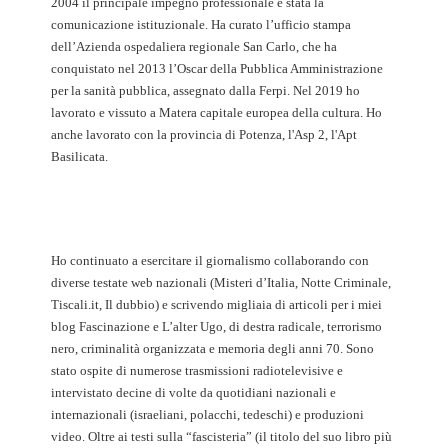
2004 il principale impegno professionale è stata la
comunicazione istituzionale. Ha curato l’ufficio stampa
dell’Azienda ospedaliera regionale San Carlo, che ha
conquistato nel 2013 l’Oscar della Pubblica Amministrazione
per la sanità pubblica, assegnato dalla Ferpi. Nel 2019 ho
lavorato e vissuto a Matera capitale europea della cultura. Ho
anche lavorato con la provincia di Potenza, l'Asp 2, l'Apt
Basilicata.
Ho continuato a esercitare il giornalismo collaborando con
diverse testate web nazionali (Misteri d’Italia, Notte Criminale,
Tiscali.it, Il dubbio) e scrivendo migliaia di articoli per i miei
blog Fascinazione e L’alter Ugo, di destra radicale, terrorismo
nero, criminalità organizzata e memoria degli anni 70. Sono
stato ospite di numerose trasmissioni radiotelevisive e
intervistato decine di volte da quotidiani nazionali e
internazionali (israeliani, polacchi, tedeschi) e produzioni
video. Oltre ai testi sulla “fascisteria” (il titolo del suo libro più