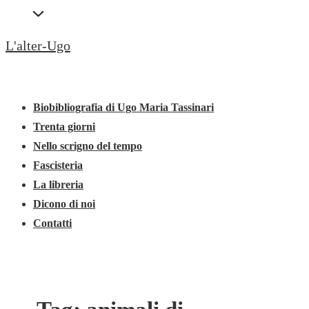
↓
Secondary
Vai
Navigation
L'alter-Ugo
al
contenuto
Menu
Menu
principale
principale
Biobibliografia di Ugo Maria Tassinari
Trenta giorni
Nello scrigno del tempo
Fascisteria
La libreria
Dicono di noi
Contatti