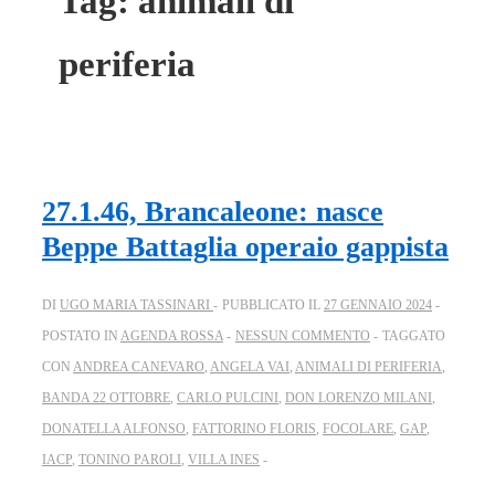
Tag:
animali di
periferia
27.1.46, Brancaleone: nasce
Beppe Battaglia operaio gappista
DI
UGO MARIA TASSINARI
PUBBLICATO IL
27 GENNAIO 2024
POSTATO IN
AGENDA ROSSA
NESSUN COMMENTO
TAGGATO
CON
ANDREA CANEVARO
,
ANGELA VAI
,
ANIMALI DI PERIFERIA
,
BANDA 22 OTTOBRE
,
CARLO PULCINI
,
DON LORENZO MILANI
,
DONATELLA ALFONSO
,
FATTORINO FLORIS
,
FOCOLARE
,
GAP
,
IACP
,
TONINO PAROLI
,
VILLA INES