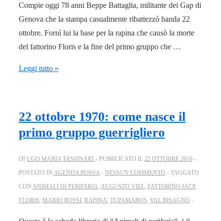
Compie oggi 78 anni Beppe Battaglia, militante dei Gap di
Genova che la stampa casualmente ribattezzò banda 22
ottobre. Fornì lui la base per la rapina che causò la morte
del fattorino Floris e la fine del primo gruppo che …
27.1.46,
Leggi tutto »
Brancaleone:
nasce
Beppe
22 ottobre 1970: come nasce il
Battaglia
primo gruppo guerrigliero
operaio
gappista
DI
UGO MARIA TASSINARI
PUBBLICATO IL
22 OTTOBRE 2016
POSTATO IN
AGENDA ROSSA
NESSUN COMMENTO
TAGGATO
CON
ANIMALI DI PERIFERIA
,
AUGUSTO VIEL
,
FATTORINO IACP
,
FLORIS
,
MARIO ROSSI
,
RAPINA
,
TUPAMAROS
,
VAL BISAGNO