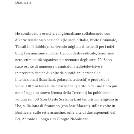
Basilicata.
Ho continuato a esercitare il giornalismo collaborando con
diverse testate web nazionali (Misteri d’Italia, Notte Criminale,
Tiscali.it, Il dubbio) e scrivendo migliaia di articoli per i miei
blog Fascinazione e L’alter Ugo, di destra radicale, terrorismo
nero, criminalità organizzata e memoria degli anni 70. Sono
stato ospite di numerose trasmissioni radiotelevisive e
intervistato decine di volte da quotidiani nazionali e
internazionali (israeliani, polacchi, tedeschi) e produzioni
video. Oltre ai testi sulla “fascisteria” (il titolo del suo libro più
noto è oggi un nuovo lemma della Treccani) ho pubblicato
volumi sul ‘68 (con Oreste Scalzone), sul terrorismo religioso in
Usa, sulla lotta di Scanzano (con José Mazzei), sulle rivolte in
Basilicata, sulle sette assassine, sulla vita di due esponenti del
Pci, Antonio Luongo e di Giorgio Napolitano.