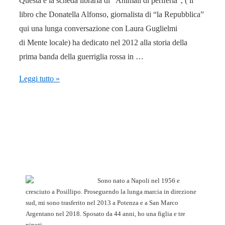
Questa è la scheda libraria di “Animali di periferia“, ( il
libro che Donatella Alfonso, giornalista di “la Repubblica”
qui una lunga conversazione con Laura Guglielmi
di Mente locale) ha dedicato nel 2012 alla storia della
prima banda della guerriglia rossa in …
22
Leggi tutto »
ottobre
1970:
come
nasce
il
primo
gruppo
Sono nato a Napoli nel 1956 e
guerrigliero
cresciuto a Posillipo. Proseguendo la lunga marcia in direzione
sud, mi sono trasferito nel 2013 a Potenza e a San Marco
Argentano nel 2018. Sposato da 44 anni, ho una figlia e tre
nipoti.