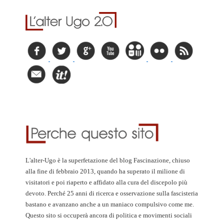
L'alter-Ugo è la superfetazione del blog Fascinazione, chiuso
alla fine di febbraio 2013, quando ha superato il milione di
visitatori e poi riaperto e affidato alla cura del discepolo più
devoto. Perché 25 anni di ricerca e osservazione sulla fascisteria
bastano e avanzano anche a un maniaco compulsivo come me.
Questo sito si occuperà ancora di politica e movimenti sociali