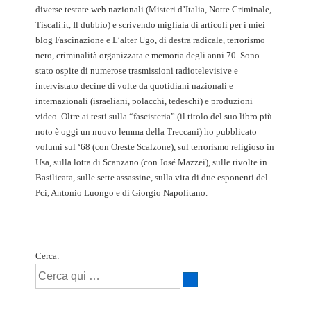
diverse testate web nazionali (Misteri d’Italia, Notte Criminale,
Tiscali.it, Il dubbio) e scrivendo migliaia di articoli per i miei
blog Fascinazione e L’alter Ugo, di destra radicale, terrorismo
nero, criminalità organizzata e memoria degli anni 70. Sono
stato ospite di numerose trasmissioni radiotelevisive e
intervistato decine di volte da quotidiani nazionali e
internazionali (israeliani, polacchi, tedeschi) e produzioni
video. Oltre ai testi sulla “fascisteria” (il titolo del suo libro più
noto è oggi un nuovo lemma della Treccani) ho pubblicato
volumi sul ‘68 (con Oreste Scalzone), sul terrorismo religioso in
Usa, sulla lotta di Scanzano (con José Mazzei), sulle rivolte in
Basilicata, sulle sette assassine, sulla vita di due esponenti del
Pci, Antonio Luongo e di Giorgio Napolitano.
Cerca: