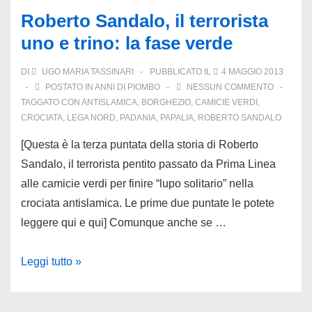
tempo.
Roberto Sandalo, il terrorista
Lega
uno e trino: la fase verde
Nord
e
DI
UGO MARIA TASSINARI
PUBBLICATO IL
4 MAGGIO 2013
fascisteria:
POSTATO IN
ANNI DI PIOMBO
NESSUN COMMENTO
l’indipendenza
TAGGATO CON
ANTISLAMICA
,
BORGHEZIO
,
CAMICIE VERDI
,
CROCIATA
,
LEGA NORD
,
PADANIA
,
PAPALIA
,
ROBERTO SANDALO
padana
e
[Questa è la terza puntata della storia di Roberto
i
Sandalo, il terrorista pentito passato da Prima Linea
miti
alle camicie verdi per finire “lupo solitario” nella
neoceltici
crociata antislamica. Le prime due puntate le potete
leggere qui e qui] Comunque anche se …
Roberto
Leggi tutto »
Sandalo,
il