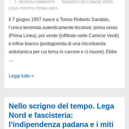
NESSUN COMMENTO
TAGGATO CON
CAMICIE VERDI
,
LEGA
,
PENTITO
,
PRIMA LINEA
Il 7 giugno 1957 nasce a Torino Roberto Sandalo,
l’unico terrorista autenticamente tricolore: prima rosso
(Prima Linea), poi verde (infiltrato nelle Camicie Verdi)
e infine bianco (protagonista di una microbanda
antislamica per cui torna in carcere e ci muore). Ebbe
…
7
Leggi tutto »
giugno
1957:
nasce
Nello scrigno del tempo. Lega
Roberto
Nord e fascisteria:
Sandalo,
l’indipendenza padana e i miti
il