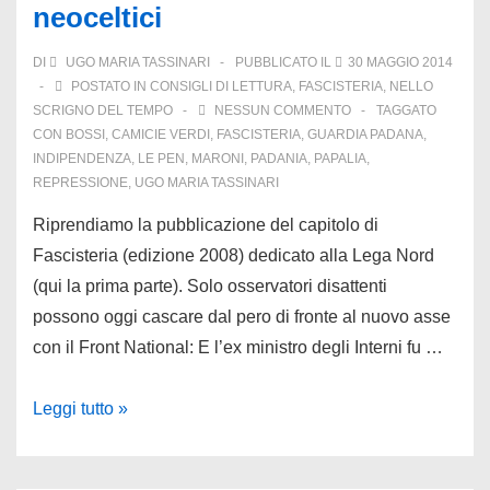
neoceltici
terrorista
uno
DI
UGO MARIA TASSINARI
PUBBLICATO IL
30 MAGGIO 2014
e
POSTATO IN
CONSIGLI DI LETTURA
,
FASCISTERIA
,
NELLO
trino
SCRIGNO DEL TEMPO
NESSUN COMMENTO
TAGGATO
CON
BOSSI
,
CAMICIE VERDI
,
FASCISTERIA
,
GUARDIA PADANA
,
INDIPENDENZA
,
LE PEN
,
MARONI
,
PADANIA
,
PAPALIA
,
REPRESSIONE
,
UGO MARIA TASSINARI
Riprendiamo la pubblicazione del capitolo di
Fascisteria (edizione 2008) dedicato alla Lega Nord
(qui la prima parte). Solo osservatori disattenti
possono oggi cascare dal pero di fronte al nuovo asse
con il Front National: E l’ex ministro degli Interni fu …
Nello
Leggi tutto »
scrigno
del