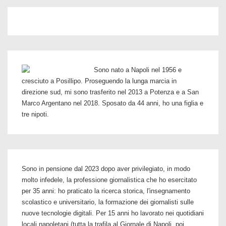
terrorista
uno
e
trino:
la
Sono nato a Napoli nel 1956 e
fase
cresciuto a Posillipo. Proseguendo la lunga marcia in
verde
direzione sud, mi sono trasferito nel 2013 a Potenza e a San
Marco Argentano nel 2018. Sposato da 44 anni, ho una figlia e
tre nipoti.
Sono in pensione dal 2023 dopo aver privilegiato, in modo
molto infedele, la professione giornalistica che ho esercitato
per 35 anni: ho praticato la ricerca storica, l'insegnamento
scolastico e universitario, la formazione dei giornalisti sulle
nuove tecnologie digitali. Per 15 anni ho lavorato nei quotidiani
locali napoletani (tutta la trafila al Giornale di Napoli, poi