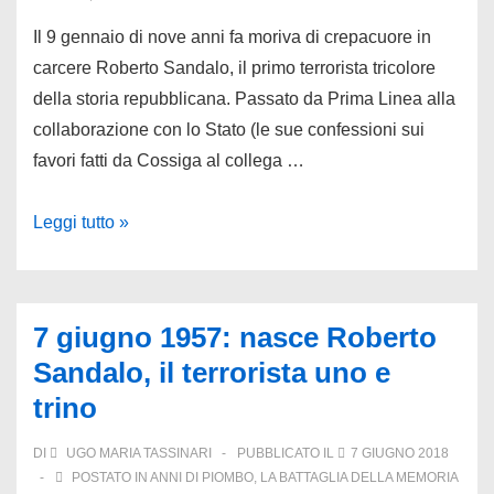
Il 9 gennaio di nove anni fa moriva di crepacuore in
carcere Roberto Sandalo, il primo terrorista tricolore
della storia repubblicana. Passato da Prima Linea alla
collaborazione con lo Stato (le sue confessioni sui
favori fatti da Cossiga al collega …
9.1.14,
Leggi tutto »
muore
detenuto
Roberto
7 giugno 1957: nasce Roberto
Sandalo,
Sandalo, il terrorista uno e
terrorista
trino
tricolore
DI
UGO MARIA TASSINARI
PUBBLICATO IL
7 GIUGNO 2018
POSTATO IN
ANNI DI PIOMBO
,
LA BATTAGLIA DELLA MEMORIA