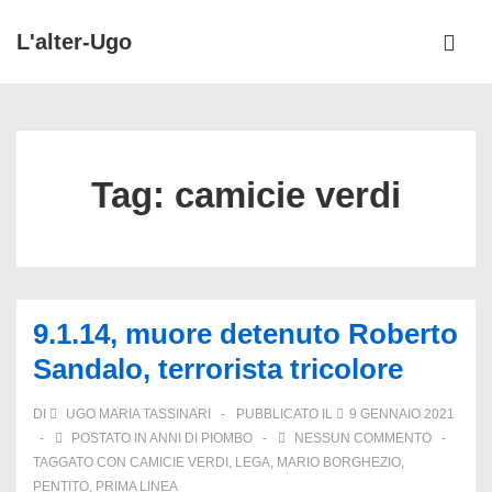
↓
L'alter-Ugo
Vai
ME
al
Menu
contenuto
principale
principale
Tag:
camicie verdi
9.1.14, muore detenuto Roberto
Sandalo, terrorista tricolore
DI
UGO MARIA TASSINARI
PUBBLICATO IL
9 GENNAIO 2021
POSTATO IN
ANNI DI PIOMBO
NESSUN COMMENTO
TAGGATO CON
CAMICIE VERDI
,
LEGA
,
MARIO BORGHEZIO
,
PENTITO
,
PRIMA LINEA