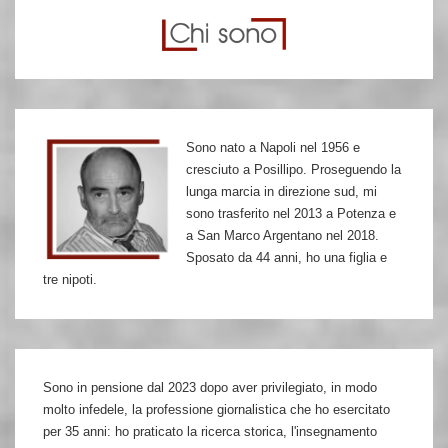
Claudiana
Bernacchia,
il
“casco
d’oro”
Sono nato a Napoli nel 1956 e
della
cresciuto a Posillipo. Proseguendo la
Magliana
lunga marcia in direzione sud, mi
sono trasferito nel 2013 a Potenza e
a San Marco Argentano nel 2018.
Sposato da 44 anni, ho una figlia e
tre nipoti.
Sono in pensione dal 2023 dopo aver privilegiato, in modo
molto infedele, la professione giornalistica che ho esercitato
per 35 anni: ho praticato la ricerca storica, l'insegnamento