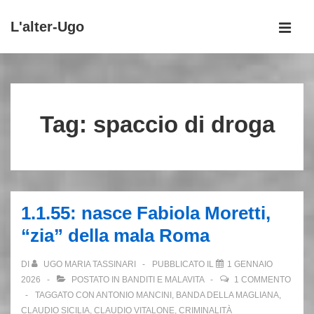
↓
L'alter-Ugo
Vai
MEN
al
Menu
contenuto
principale
principale
Tag:
spaccio di droga
1.1.55: nasce Fabiola Moretti,
“zia” della mala Roma
DI
UGO MARIA TASSINARI
PUBBLICATO IL
1 GENNAIO
2026
POSTATO IN
BANDITI E MALAVITA
1 COMMENTO
TAGGATO CON
ANTONIO MANCINI
,
BANDA DELLA MAGLIANA
,
CLAUDIO SICILIA
,
CLAUDIO VITALONE
,
CRIMINALITÀ