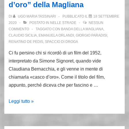
d’oro” della Magliana
mala
Roma
DI
UGO MARIA TASSINARI
PUBBLICATO IL
18 SETTEMBRE
2020
POSTATO IN
NELLE STRADE
NESSUN
COMMENTO
TAGGATO CON
BANDA DELLA MAGLIANA
,
CLAUDIO SICILIA
,
EMANUELA ORLANDI
,
GIORGIO PARADISI
,
RENATINO DE PEDIS
,
SPACCIO DI DROGA
Ci fu persino chi si ricordò di un film del 1952,
interpretato da Simone Signoret, quando vide
Claudiana Bernacchia, e gli venne in mente di
chiamarla «casco d’oro». Come il titolo del film,
appunto, perché diceva che per fascino e …
18
Leggi tutto »
settembre
1956:
nasce