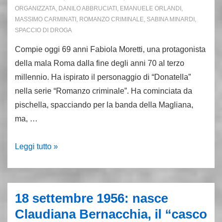
ORGANIZZATA
,
DANILO ABBRUCIATI
,
EMANUELE ORLANDI
,
MASSIMO CARMINATI
,
ROMANZO CRIMINALE
,
SABINA MINARDI
,
SPACCIO DI DROGA
Compie oggi 69 anni Fabiola Moretti, una protagonista
della mala Roma dalla fine degli anni 70 al terzo
millennio. Ha ispirato il personaggio di “Donatella”
nella serie “Romanzo criminale”. Ha cominciata da
pischella, spacciando per la banda della Magliana,
ma, …
1.1.55:
Leggi tutto »
nasce
Fabiola
Moretti,
18 settembre 1956: nasce
“zia”
Claudiana Bernacchia, il “casco
della