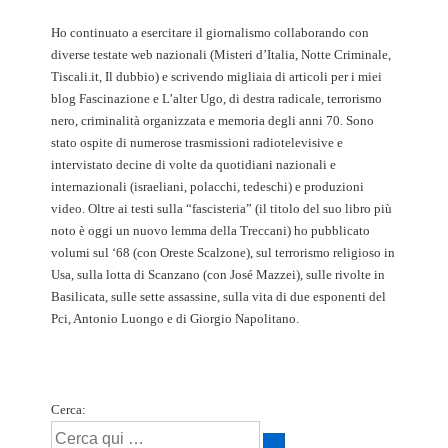
Ho continuato a esercitare il giornalismo collaborando con
diverse testate web nazionali (Misteri d’Italia, Notte Criminale,
Tiscali.it, Il dubbio) e scrivendo migliaia di articoli per i miei
blog Fascinazione e L’alter Ugo, di destra radicale, terrorismo
nero, criminalità organizzata e memoria degli anni 70. Sono
stato ospite di numerose trasmissioni radiotelevisive e
intervistato decine di volte da quotidiani nazionali e
internazionali (israeliani, polacchi, tedeschi) e produzioni
video. Oltre ai testi sulla “fascisteria” (il titolo del suo libro più
noto è oggi un nuovo lemma della Treccani) ho pubblicato
volumi sul ‘68 (con Oreste Scalzone), sul terrorismo religioso in
Usa, sulla lotta di Scanzano (con José Mazzei), sulle rivolte in
Basilicata, sulle sette assassine, sulla vita di due esponenti del
Pci, Antonio Luongo e di Giorgio Napolitano.
Cerca: