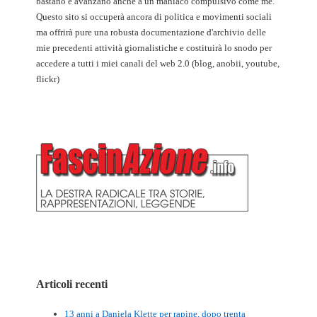
bastano e avanzano anche a un maniaco compulsivo come me.
Questo sito si occuperà ancora di politica e movimenti sociali
ma offrirà pure una robusta documentazione d'archivio delle
mie precedenti attività giornalistiche e costituirà lo snodo per
accedere a tutti i miei canali del web 2.0 (blog, anobii, youtube,
flickr)
Articoli recenti
13 anni a Daniela Klette per rapine, dopo trenta