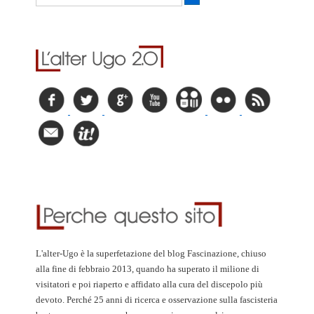
L'alter-Ugo è la superfetazione del blog Fascinazione, chiuso
alla fine di febbraio 2013, quando ha superato il milione di
visitatori e poi riaperto e affidato alla cura del discepolo più
devoto. Perché 25 anni di ricerca e osservazione sulla fascisteria