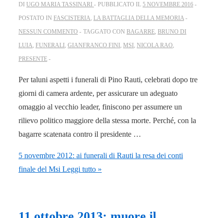
DI
UGO MARIA TASSINARI
PUBBLICATO IL
5 NOVEMBRE 2016
POSTATO IN
FASCISTERIA
,
LA BATTAGLIA DELLA MEMORIA
NESSUN COMMENTO
TAGGATO CON
BAGARRE
,
BRUNO DI
LUIA
,
FUNERALI
,
GIANFRANCO FINI
,
MSI
,
NICOLA RAO
,
PRESENTE
Per taluni aspetti i funerali di Pino Rauti, celebrati dopo tre
giorni di camera ardente, per assicurare un adeguato
omaggio al vecchio leader, finiscono per assumere un
rilievo politico maggiore della stessa morte. Perché, con la
bagarre scatenata contro il presidente …
5 novembre 2012: ai funerali di Rauti la resa dei conti
finale del Msi
Leggi tutto »
11 ottobre 2013: muore il