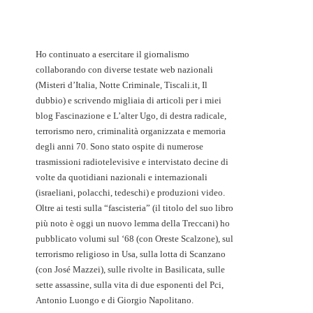
Ho continuato a esercitare il giornalismo
collaborando con diverse testate web nazionali
(Misteri d’Italia, Notte Criminale, Tiscali.it, Il
dubbio) e scrivendo migliaia di articoli per i miei
blog Fascinazione e L’alter Ugo, di destra radicale,
terrorismo nero, criminalità organizzata e memoria
degli anni 70. Sono stato ospite di numerose
trasmissioni radiotelevisive e intervistato decine di
volte da quotidiani nazionali e internazionali
(israeliani, polacchi, tedeschi) e produzioni video.
Oltre ai testi sulla “fascisteria” (il titolo del suo libro
più noto è oggi un nuovo lemma della Treccani) ho
pubblicato volumi sul ‘68 (con Oreste Scalzone), sul
terrorismo religioso in Usa, sulla lotta di Scanzano
(con José Mazzei), sulle rivolte in Basilicata, sulle
sette assassine, sulla vita di due esponenti del Pci,
Antonio Luongo e di Giorgio Napolitano.