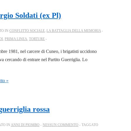
gio Soldati (ex Pl)
TO IN
CONFLITTO SOCIALE
,
LA BATTAGLIA DELLA MEMORIA
DI
,
PRIMA LINEA
,
TORTURE
mbre 1981, nel carcere di Cuneo, i brigatisti uccidono
a cercando di entrare nel Partito Guerriglia. Lo
tto »
uerriglia rossa
ATO IN
ANNI DI PIOMBO
NESSUN COMMENTO
TAGGATO