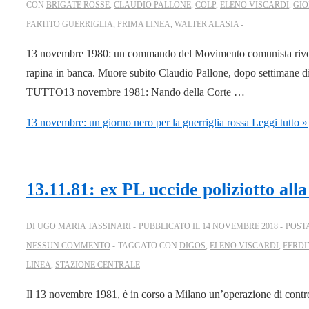
CON
BRIGATE ROSSE
,
CLAUDIO PALLONE
,
COLP
,
ELENO VISCARDI
,
GIO
PARTITO GUERRIGLIA
,
PRIMA LINEA
,
WALTER ALASIA
13 novembre 1980: un commando del Movimento comunista rivoluz
rapina in banca. Muore subito Claudio Pallone, dopo settimane
TUTTO13 novembre 1981: Nando della Corte …
13 novembre: un giorno nero per la guerriglia rossa
Leggi tutto »
13.11.81: ex PL uccide poliziotto all
DI
UGO MARIA TASSINARI
PUBBLICATO IL
14 NOVEMBRE 2018
POST
NESSUN COMMENTO
TAGGATO CON
DIGOS
,
ELENO VISCARDI
,
FERDI
LINEA
,
STAZIONE CENTRALE
Il 13 novembre 1981, è in corso a Milano un’operazione di control