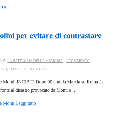
to »
olini per evitare di contrastare
O IN
LA BATTAGLIA DELLA MEMORIA
1 COMMENTO
ISTI
,
TELESE
,
TERRANOVA
stare Monti. INCIPIT: Dopo 90 anni la Marcia su Roma fa
i fronte al disastro provocato da Monti e …
re Monti
Leggi tutto »