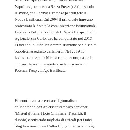
redattore capo al Mezzogiorno e Cronache di
Napoli, capocronista a Senza Prezzo). A fine secolo
la svolta, con l’arrivo a Potenza per dirigere la
Nuova Basilicata. Dal 2004 il principale impegno
professionale è stata la comunicazione istituzionale.
Ha curato l’ufficio stampa dell’Azienda ospedaliera
regionale San Carlo, che ha conquistato nel 2013
l’Oscar della Pubblica Amministrazione per la sanità
pubblica, assegnato dalla Ferpi. Nel 2019 ho
lavorato e vissuto a Matera capitale europea della
cultura. Ho anche lavorato con la provincia di
Potenza, l'Asp 2, l'Apt Basilicata.
Ho continuato a esercitare il giornalismo
collaborando con diverse testate web nazionali
(Misteri d’Italia, Notte Criminale, Tiscali.it, Il
dubbio) e scrivendo migliaia di articoli per i miei
blog Fascinazione e L’alter Ugo, di destra radicale,