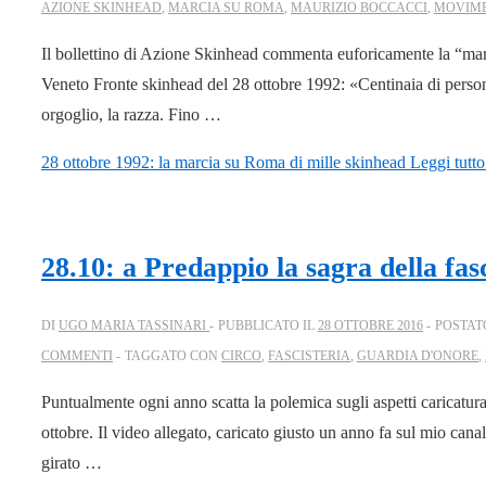
AZIONE SKINHEAD
,
MARCIA SU ROMA
,
MAURIZIO BOCCACCI
,
MOVIME
Il bollettino di Azione Skinhead commenta euforicamente la “ma
Veneto Fronte skinhead del 28 ottobre 1992: «Centinaia di persone
orgoglio, la razza. Fino …
28 ottobre 1992: la marcia su Roma di mille skinhead
Leggi tutto
28.10: a Predappio la sagra della fas
DI
UGO MARIA TASSINARI
PUBBLICATO IL
28 OTTOBRE 2016
POSTAT
COMMENTI
TAGGATO CON
CIRCO
,
FASCISTERIA
,
GUARDIA D'ONORE
,
Puntualmente ogni anno scatta la polemica sugli aspetti caricatura
ottobre. Il video allegato, caricato giusto un anno fa sul mio cana
girato …