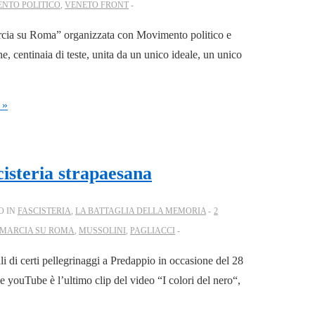
NTO POLITICO
,
VENETO FRONT
rcia su Roma” organizzata con Movimento politico e
, centinaia di teste, unita da un unico ideale, un unico
 »
cisteria strapaesana
O IN
FASCISTERIA
,
LA BATTAGLIA DELLA MEMORIA
2
MARCIA SU ROMA
,
MUSSOLINI
,
PAGLIACCI
li di certi pellegrinaggi a Predappio in occasione del 28
le youTube è l’ultimo clip del video “I colori del nero“,