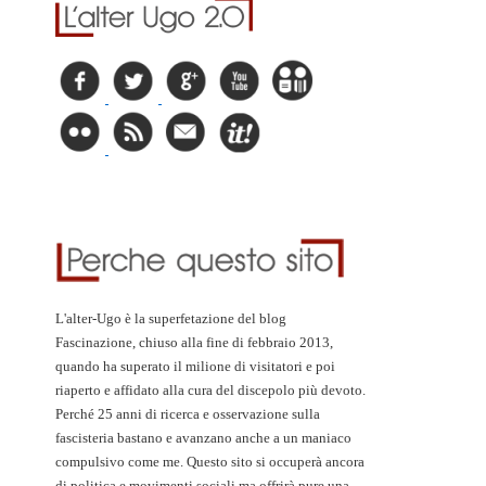
L'alter-Ugo è la superfetazione del blog
Fascinazione, chiuso alla fine di febbraio 2013,
quando ha superato il milione di visitatori e poi
riaperto e affidato alla cura del discepolo più devoto.
Perché 25 anni di ricerca e osservazione sulla
fascisteria bastano e avanzano anche a un maniaco
compulsivo come me. Questo sito si occuperà ancora
di politica e movimenti sociali ma offrirà pure una