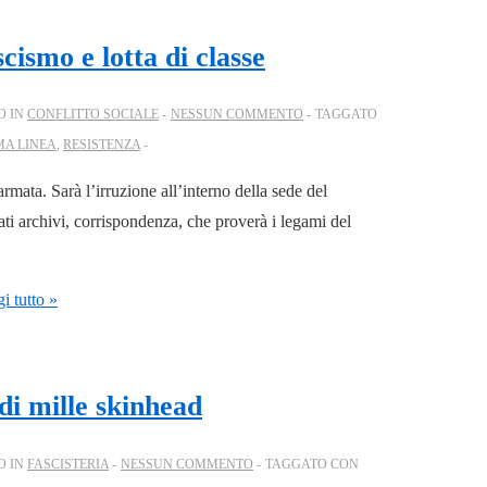
cismo e lotta di classe
O IN
CONFLITTO SOCIALE
NESSUN COMMENTO
TAGGATO
MA LINEA
,
RESISTENZA
rmata. Sarà l’irruzione all’interno della sede del
ati archivi, corrispondenza, che proverà i legami del
i tutto »
di mille skinhead
O IN
FASCISTERIA
NESSUN COMMENTO
TAGGATO CON