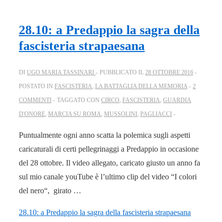
28.10: a Predappio la sagra della
fascisteria strapaesana
DI
UGO MARIA TASSINARI
PUBBLICATO IL
28 OTTOBRE 2016
POSTATO IN
FASCISTERIA
,
LA BATTAGLIA DELLA MEMORIA
2
COMMENTI
TAGGATO CON
CIRCO
,
FASCISTERIA
,
GUARDIA
D'ONORE
,
MARCIA SU ROMA
,
MUSSOLINI
,
PAGLIACCI
Puntualmente ogni anno scatta la polemica sugli aspetti
caricaturali di certi pellegrinaggi a Predappio in occasione
del 28 ottobre. Il video allegato, caricato giusto un anno fa
sul mio canale youTube è l’ultimo clip del video “I colori
del nero“, girato …
28.10: a Predappio la sagra della fascisteria strapaesana