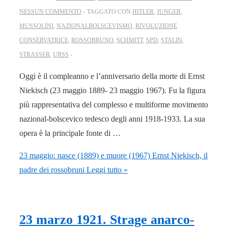
NESSUN COMMENTO
TAGGATO CON
HITLER
,
JUNGER
,
MUSSOLINI
,
NAZIONALBOLSCEVISMO
,
RIVOLUZIONE
CONSERVATRICE
,
ROSSOBRUNO
,
SCHMITT
,
SPD
,
STALIN
,
STRASSER
,
URSS
Oggi è il compleanno e l’anniversario della morte di Ernst
Niekisch (23 maggio 1889- 23 maggio 1967). Fu la figura
più rappresentativa del complesso e multiforme movimento
nazional-bolscevico tedesco degli anni 1918-1933. La sua
opera è la principale fonte di …
23 maggio: nasce (1889) e muore (1967) Ernst Niekisch, il
padre dei rossobruni
Leggi tutto »
23 marzo 1921. Strage anarco-