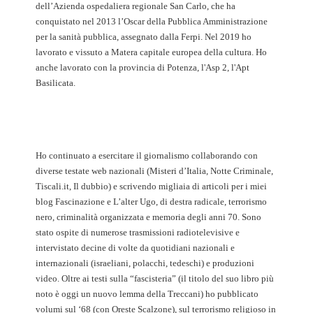
dell’Azienda ospedaliera regionale San Carlo, che ha
conquistato nel 2013 l’Oscar della Pubblica Amministrazione
per la sanità pubblica, assegnato dalla Ferpi. Nel 2019 ho
lavorato e vissuto a Matera capitale europea della cultura. Ho
anche lavorato con la provincia di Potenza, l'Asp 2, l'Apt
Basilicata.
Ho continuato a esercitare il giornalismo collaborando con
diverse testate web nazionali (Misteri d’Italia, Notte Criminale,
Tiscali.it, Il dubbio) e scrivendo migliaia di articoli per i miei
blog Fascinazione e L’alter Ugo, di destra radicale, terrorismo
nero, criminalità organizzata e memoria degli anni 70. Sono
stato ospite di numerose trasmissioni radiotelevisive e
intervistato decine di volte da quotidiani nazionali e
internazionali (israeliani, polacchi, tedeschi) e produzioni
video. Oltre ai testi sulla “fascisteria” (il titolo del suo libro più
noto è oggi un nuovo lemma della Treccani) ho pubblicato
volumi sul ‘68 (con Oreste Scalzone), sul terrorismo religioso in