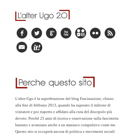
L'alter-Ugo è la superfetazione del blog Fascinazione, chiuso
alla fine di febbraio 2013, quando ha superato il milione di
visitatori e poi riaperto e affidato alla cura del discepolo più
devoto. Perché 25 anni di ricerca e osservazione sulla fascisteria
bastano e avanzano anche a un maniaco compulsivo come me.
Questo sito si occuperà ancora di politica e movimenti sociali