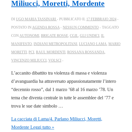
Miliucci, Moretti, Mordente
DI
UGO MARIA TASSINARI
PUBBLICATO IL
17 FEBBRAIO 2024
POSTATO IN
AGENDA ROSSA
NESSUN COMMENTO
TAGGATO
CON
AUTONOMI
,
BRIGATE ROSSE
,
CGIL
,
GLI UNDICI
,
IL
MANIFESTO
,
INDIANI METROPOLITANI
,
LUCIANO LAMA
,
MARIO
MORETTI
,
PCI
,
RAUL MORDENTI
,
ROSSANA ROSSANDA
,
VINCENZO MILIUCCI
,
VOLSCI
L’accanito dibattito tra violenza di massa e violenza
d’avanguardia ha attraversato appassionatamente l’intero
“decennio rosso”, dal 1 marzo ’68 al 16 marzo ’78. Un
tema che diventa centrale in tutte le assemblee del ’77 e
trova le sue date simbolo …
La cacciata di Lama/4. Parlano Miliucci, Moretti,
Mordente
Leggi tutto »