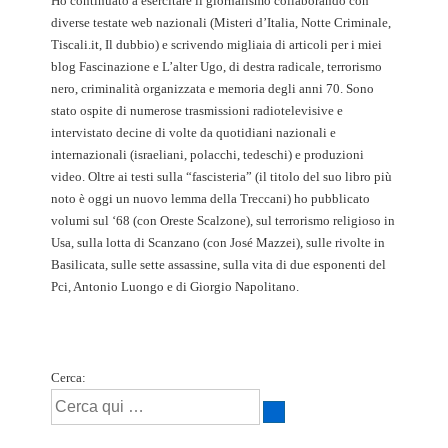
Ho continuato a esercitare il giornalismo collaborando con
diverse testate web nazionali (Misteri d’Italia, Notte Criminale,
Tiscali.it, Il dubbio) e scrivendo migliaia di articoli per i miei
blog Fascinazione e L’alter Ugo, di destra radicale, terrorismo
nero, criminalità organizzata e memoria degli anni 70. Sono
stato ospite di numerose trasmissioni radiotelevisive e
intervistato decine di volte da quotidiani nazionali e
internazionali (israeliani, polacchi, tedeschi) e produzioni
video. Oltre ai testi sulla “fascisteria” (il titolo del suo libro più
noto è oggi un nuovo lemma della Treccani) ho pubblicato
volumi sul ‘68 (con Oreste Scalzone), sul terrorismo religioso in
Usa, sulla lotta di Scanzano (con José Mazzei), sulle rivolte in
Basilicata, sulle sette assassine, sulla vita di due esponenti del
Pci, Antonio Luongo e di Giorgio Napolitano.
Cerca: