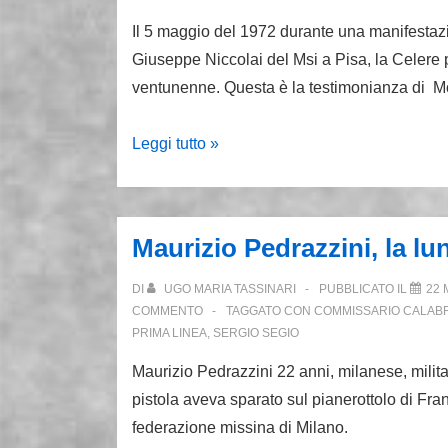
Il 5 maggio del 1972 durante una manifestazi
Giuseppe Niccolai del Msi a Pisa, la Celere
ventunenne. Questa è la testimonianza di M
5
Leggi tutto »
maggio
1972:
l’anarchico
Maurizio Pedrazzini, la lu
Franco
Serantini
DI
UGO MARIA TASSINARI
PUBBLICATO IL
22 
pestato
COMMENTO
TAGGATO CON
COMMISSARIO CALAB
PRIMA LINEA
,
SERGIO SEGIO
dalla
Celere.
Maurizio Pedrazzini 22 anni, milanese, milita
Morirà
pistola aveva sparato sul pianerottolo di Fra
in
federazione missina di Milano.