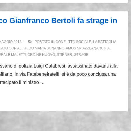
o Gianfranco Bertoli fa strage in
MAGGIO 2018
POSTATO IN
CONFLITTO SOCIALE
,
LA BATTAGLIA
GATO CON
ALFREDO MARIA BONANNO
,
AMOS SPIAZZI
,
ANARCHIA
,
RALE MALETTI
,
ORDINE NUOVO
,
STIRNER
,
STRAGE
sario di polizia Luigi Calabresi, assassinato davanti alla
Milano, in via Fatebenefratelli, si è da poco conclusa una
rtecipato il ministro …