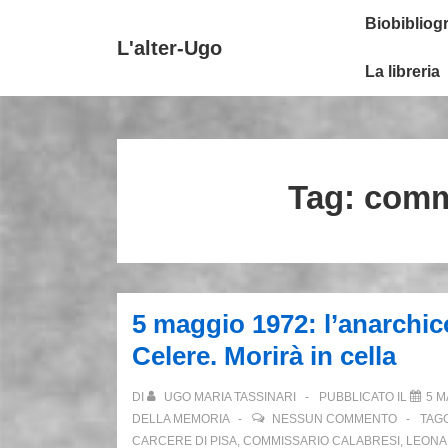
↓
Secondary
Menu
Biobibliogr
Vai
Navigation
principale
L'alter-Ugo
al
La libreria
contenuto
principale
Tag:
commi
5 maggio 1972: l’anarchic
Celere. Morirà in cella
DI
UGO MARIA TASSINARI
PUBBLICATO IL
5 M
DELLA MEMORIA
NESSUN COMMENTO
TAG
CARCERE DI PISA
,
COMMISSARIO CALABRESI
,
LEONA