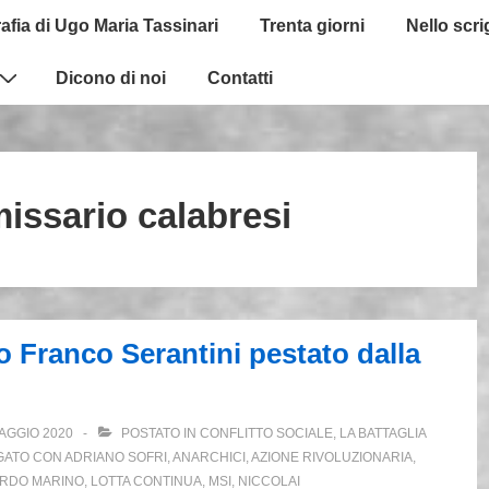
afia di Ugo Maria Tassinari
Trenta giorni
Nello scr
Dicono di noi
Contatti
ssario calabresi
o Franco Serantini pestato dalla
AGGIO 2020
POSTATO IN
CONFLITTO SOCIALE
,
LA BATTAGLIA
GATO CON
ADRIANO SOFRI
,
ANARCHICI
,
AZIONE RIVOLUZIONARIA
,
RDO MARINO
,
LOTTA CONTINUA
,
MSI
,
NICCOLAI