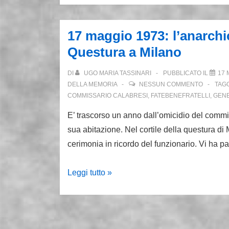
cella
17 maggio 1973: l’anarchic
Questura a Milano
DI
UGO MARIA TASSINARI
PUBBLICATO IL
17 
DELLA MEMORIA
NESSUN COMMENTO
TAG
COMMISSARIO CALABRESI
,
FATEBENEFRATELLI
,
GENE
E’ trascorso un anno dall’omicidio del commis
sua abitazione. Nel cortile della questura di 
cerimonia in ricordo del funzionario. Vi ha pa
17
Leggi tutto »
maggio
1973:
l’anarchico