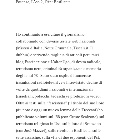
Potenza, l'Asp 2, l'Apt Basilicata.
Ho continuato a esercitare il giornalismo
collaborando con diverse testate web nazionali
(Misteri d’Italia, Notte Criminale, Tiscali.it, Il
dubbio) e scrivendo migliaia di articoli per i miei
blog Fascinazione e L’alter Ugo, di destra radicale,
terrorismo nero, criminalità organizzata e memoria
degli anni 70. Sono stato ospite di numerose
trasmissioni radiotelevisive e intervistato decine di
volte da quotidiani nazionali e internazionali
(israeliani, polacchi, tedeschi) e produzioni video.
Oltre ai testi sulla “fascisteria” (il titolo del suo libro
più noto è oggi un nuovo lemma della Treccani) ho
pubblicato volumi sul ‘68 (con Oreste Scalzone), sul
terrorismo religioso in Usa, sulla lotta di Scanzano
(con José Mazzei), sulle rivolte in Basilicata, sulle
sette assassine, sulla vita di due esponenti del Pci,