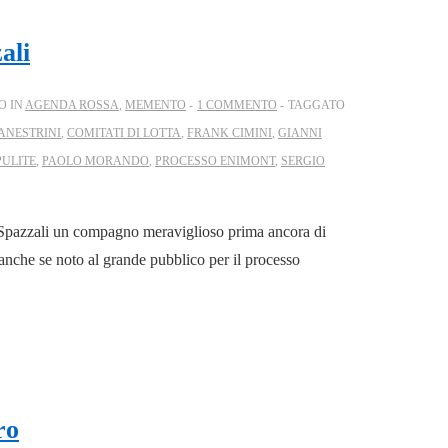
ali
O IN
AGENDA ROSSA
,
MEMENTO
1 COMMENTO
TAGGATO
ANESTRINI
,
COMITATI DI LOTTA
,
FRANK CIMINI
,
GIANNI
PULITE
,
PAOLO MORANDO
,
PROCESSO ENIMONT
,
SERGIO
Spazzali un compagno meraviglioso prima ancora di
nche se noto al grande pubblico per il processo
ro