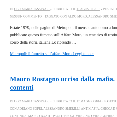
DI
UGO MARIA TASSINARI
PUBBLICATO IL
11 AGOSTO 2016
POSTATO
NESSUN COMMENTO
TAGGATO CON
ALDO MORO
,
ALESSANDRO SMER
Estate 1979, nelle pagine di Metropoli, il mensile autonomo a lun
pubblicato questo fumetto sull’Affare Moro, un tentativo di restitu
corso della storia italiana Lo riprendo …
Metropoli: il fumetto sull’affare Moro
Leggi tutto »
Mauro Rostagno ucciso dalla mafia. 
contenti
DI
UGO MARIA TASSINARI
PUBBLICATO IL
17 MAGGIO 2014
POSTATO
CON
ADRIANO SOFRI
,
ALESSANDRO SMERILLI
,
ANTIMAFIA
,
CHICCA E
CONTINUA
,
MARCO BOATO
,
PAOLO BROGI
,
VINCENZO VINCIGUERRA
,