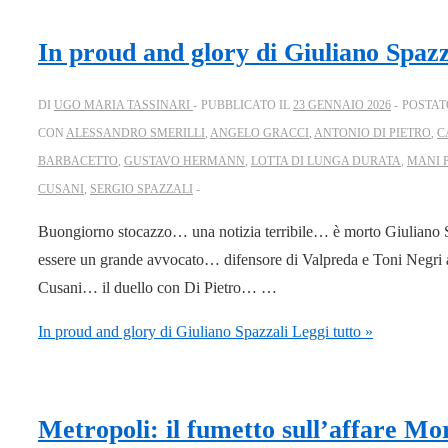
In proud and glory di Giuliano Spazz
DI
UGO MARIA TASSINARI
PUBBLICATO IL
23 GENNAIO 2026
POSTAT
CON
ALESSANDRO SMERILLI
,
ANGELO GRACCI
,
ANTONIO DI PIETRO
,
C
BARBACETTO
,
GUSTAVO HERMANN
,
LOTTA DI LUNGA DURATA
,
MANI 
CUSANI
,
SERGIO SPAZZALI
Buongiorno stocazzo… una notizia terribile… è morto Giuliano 
essere un grande avvocato… difensore di Valpreda e Toni Negri a
Cusani… il duello con Di Pietro… …
In proud and glory di Giuliano Spazzali
Leggi tutto »
Metropoli: il fumetto sull’affare Mo