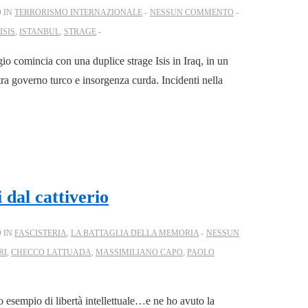
 IN
TERRORISMO INTERNAZIONALE
NESSUN COMMENTO
ISIS
,
ISTANBUL
,
STRAGE
io comincia con una duplice strage Isis in Iraq, in un
ra governo turco e insorgenza curda. Incidenti nella
 dal cattiverio
 IN
FASCISTERIA
,
LA BATTAGLIA DELLA MEMORIA
NESSUN
RI
,
CHECCO LATTUADA
,
MASSIMILIANO CAPO
,
PAOLO
o esempio di libertà intellettuale…e ne ho avuto la