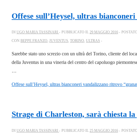
Offese sull’Heysel, ultras bianconer
DI
UGO MARIA TASSINARI
PUBBLICATO IL
29 MAGGIO 2016
POSTATO
CON
BEPPE FRANZO
,
JUVENTUS
,
TORINO
,
ULTRAS
Sarebbe stato uno screzio con un ultrà del Torino, cliente del local
della Juventus in una vineria del centro del capoluogo piemontese, 
…
Offese sull’Heysel, ultras bianconeri vandalizzano ritrovo “grana
Strage di Charleston, sarà chiesta l
DI
UGO MARIA TASSINARI
PUBBLICATO IL
25 MAGGIO 2016
POSTATO