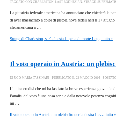
TAGGATO CON
CHARLESTON
,
LAST RODHESIAN
,
STRAGE
,
SUPREMATIS
La giustizia federale americana ha annunciato che chiederà la pe
di aver massacrato a colpi di pistola nove fedeli neri il 17 giugn
afroamericana a …
Strage di Charleston, sarà chiesta la pena di morte
Leggi tutto »
Il voto operaio in Austria: un plebisc
DI
UGO MARIA TASSINARI
PUBBLICATO IL
23 MAGGIO 2016
POSTATO
L’unica eredità che mi ha lasciato la breve esperienza giovanile d
l’analisi del voto è una cosa seria e dalla notevole potenza cogniti
mi …
Il voto operaio in Austria: un plebiscito per la destra
Leggi tutto »