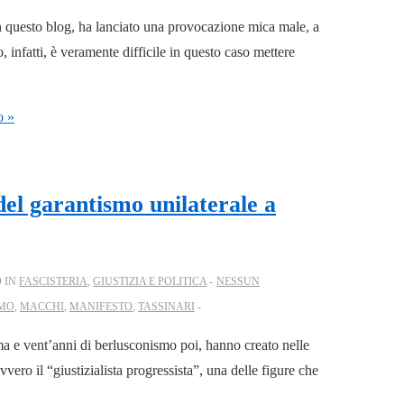
in questo blog, ha lanciato una provocazione mica male, a
 infatti, è veramente difficile in questo caso mettere
o »
el garantismo unilaterale a
 IN
FASCISTERIA
,
GIUSTIZIA E POLITICA
NESSUN
MO
,
MACCHI
,
MANIFESTO
,
TASSINARI
ma e vent’anni di berlusconismo poi, hanno creato nelle
vero il “giustizialista progressista”, una delle figure che