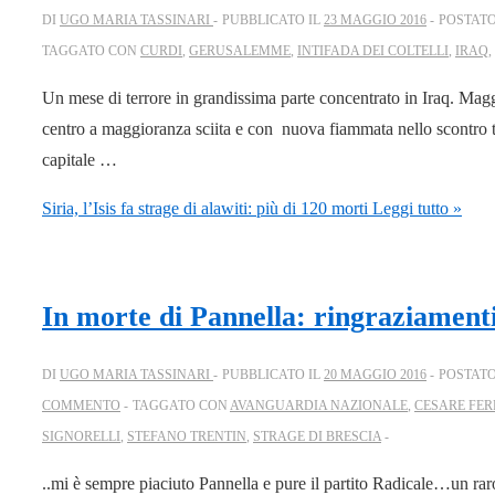
DI
UGO MARIA TASSINARI
PUBBLICATO IL
23 MAGGIO 2016
POSTATO
TAGGATO CON
CURDI
,
GERUSALEMME
,
INTIFADA DEI COLTELLI
,
IRAQ
,
Un mese di terrore in grandissima parte concentrato in Iraq. Magg
centro a maggioranza sciita e con nuova fiammata nello scontro t
capitale …
Siria, l’Isis fa strage di alawiti: più di 120 morti
Leggi tutto »
In morte di Pannella: ringraziamenti
DI
UGO MARIA TASSINARI
PUBBLICATO IL
20 MAGGIO 2016
POSTATO
COMMENTO
TAGGATO CON
AVANGUARDIA NAZIONALE
,
CESARE FER
SIGNORELLI
,
STEFANO TRENTIN
,
STRAGE DI BRESCIA
..mi è sempre piaciuto Pannella e pure il partito Radicale…un rar