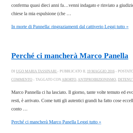
conferma quasi dieci anni fa…venni indagato e rinviato a giudiz
chiese la mia espulsione (che …
In morte di Pannella: ringraziamenti dal cattiverio
Leggi tutto »
Perché ci mancherà Marco Panella
DI
UGO MARIA TASSINARI
PUBBLICATO IL
19 MAGGIO 2016
POSTATO
COMMENTO
TAGGATO CON
ABORTO
,
ANTIPROIBIZIONISMO
,
DETENU
Marco Pannella ci ha lasciato. Il giorno, tante volte temuto ed ev
resti, è arrivato. Come tutti gli autentici grandi ha fatto cose ecc
conto …
Perché ci mancherà Marco Panella
Leggi tutto »