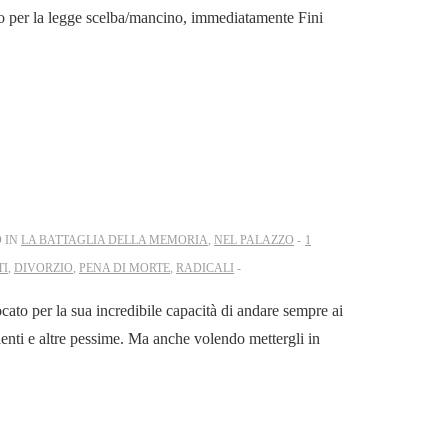
io per la legge scelba/mancino, immediatamente Fini
 IN
LA BATTAGLIA DELLA MEMORIA
,
NEL PALAZZO
1
TI
,
DIVORZIO
,
PENA DI MORTE
,
RADICALI
ocato per la sua incredibile capacità di andare sempre ai
ellenti e altre pessime. Ma anche volendo mettergli in