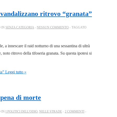
i vandalizzano ritrovo “granata”
 IN
SENZA CATEGORIA
NESSUN COMMENTO
TAGGATO
e, a innescare il raid notturno di una sessantina di ultrà
noto ritrovo della tifoseria granata. Su questa ipotesi si
ta”
Leggi tutto »
a pena di morte
 IN
I POLITICI DELL'ODIO
,
NELLE STRADE
2 COMMENTI