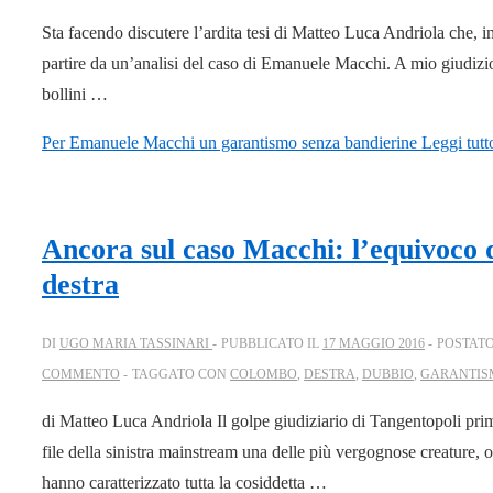
Sta facendo discutere l’ardita tesi di Matteo Luca Andriola che, 
partire da un’analisi del caso di Emanuele Macchi. A mio giudizio,
bollini …
Per Emanuele Macchi un garantismo senza bandierine
Leggi tutt
Ancora sul caso Macchi: l’equivoco d
destra
DI
UGO MARIA TASSINARI
PUBBLICATO IL
17 MAGGIO 2016
POSTATO
COMMENTO
TAGGATO CON
COLOMBO
,
DESTRA
,
DUBBIO
,
GARANTIS
di Matteo Luca Andriola Il golpe giudiziario di Tangentopoli pri
file della sinistra mainstream una delle più vergognose creature, ov
hanno caratterizzato tutta la cosiddetta …