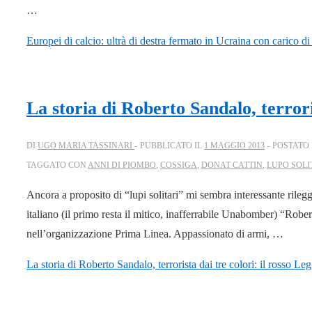
…
Europei di calcio: ultrà di destra fermato in Ucraina con carico di
La storia di Roberto Sandalo, terroris
DI
UGO MARIA TASSINARI
PUBBLICATO IL
1 MAGGIO 2013
POSTATO 
TAGGATO CON
ANNI DI PIOMBO
,
COSSIGA
,
DONAT CATTIN
,
LUPO SOLI
Ancora a proposito di “lupi solitari” mi sembra interessante rileg
italiano (il primo resta il mitico, inafferrabile Unabomber) “Rober
nell’organizzazione Prima Linea. Appassionato di armi, …
La storia di Roberto Sandalo, terrorista dai tre colori: il rosso
Legg