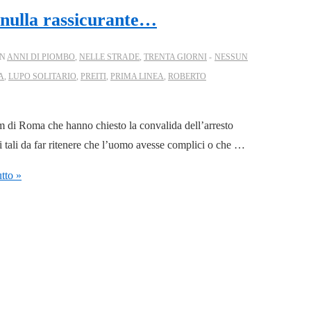
r nulla rassicurante…
IN
ANNI DI PIOMBO
,
NELLE STRADE
,
TRENTA GIORNI
NESSUN
A
,
LUPO SOLITARIO
,
PREITI
,
PRIMA LINEA
,
ROBERTO
pm di Roma che hanno chiesto la convalida dell’arresto
i tali da far ritenere che l’uomo avesse complici o che …
tto »