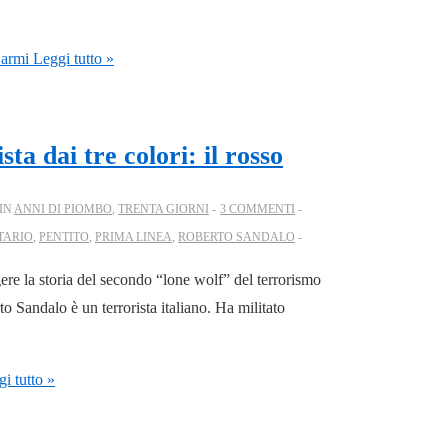
 armi
Leggi tutto »
ta dai tre colori: il rosso
IN
ANNI DI PIOMBO
,
TRENTA GIORNI
3 COMMENTI
TARIO
,
PENTITO
,
PRIMA LINEA
,
ROBERTO SANDALO
gere la storia del secondo “lone wolf” del terrorismo
to Sandalo è un terrorista italiano. Ha militato
i tutto »