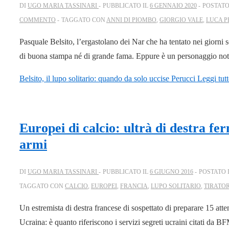
DI
UGO MARIA TASSINARI
PUBBLICATO IL
6 GENNAIO 2020
POSTATO
COMMENTO
TAGGATO CON
ANNI DI PIOMBO
,
GIORGIO VALE
,
LUCA P
Pasquale Belsito, l’ergastolano dei Nar che ha tentato nei giorni
di buona stampa né di grande fama. Eppure è un personaggio notev
Belsito, il lupo solitario: quando da solo uccise Perucci
Leggi tutt
Europei di calcio: ultrà di destra fe
armi
DI
UGO MARIA TASSINARI
PUBBLICATO IL
6 GIUGNO 2016
POSTATO 
TAGGATO CON
CALCIO
,
EUROPEI
,
FRANCIA
,
LUPO SOLITARIO
,
TIRATOR
Un estremista di destra francese di sospettato di preparare 15 atte
Ucraina: è quanto riferiscono i servizi segreti ucraini citati da