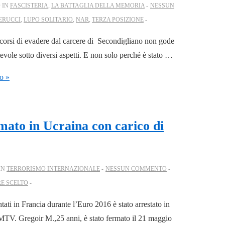
 IN
FASCISTERIA
,
LA BATTAGLIA DELLA MEMORIA
NESSUN
ERUCCI
,
LUPO SOLITARIO
,
NAR
,
TERZA POSIZIONE
 scorsi di evadere dal carcere di Secondigliano non gode
ole sotto diversi aspetti. E non solo perché è stato …
o »
rmato in Ucraina con carico di
IN
TERRORISMO INTERNAZIONALE
NESSUN COMMENTO
E SCELTO
ntati in Francia durante l’Euro 2016 è stato arrestato in
 BFMTV. Gregoir M.,25 anni, è stato fermato il 21 maggio