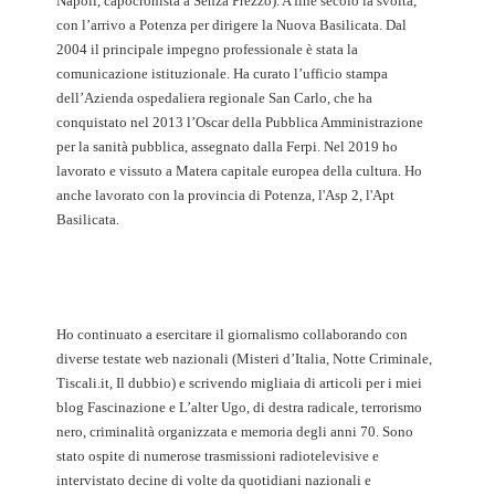
Napoli, capocronista a Senza Prezzo). A fine secolo la svolta,
con l’arrivo a Potenza per dirigere la Nuova Basilicata. Dal
2004 il principale impegno professionale è stata la
comunicazione istituzionale. Ha curato l’ufficio stampa
dell’Azienda ospedaliera regionale San Carlo, che ha
conquistato nel 2013 l’Oscar della Pubblica Amministrazione
per la sanità pubblica, assegnato dalla Ferpi. Nel 2019 ho
lavorato e vissuto a Matera capitale europea della cultura. Ho
anche lavorato con la provincia di Potenza, l'Asp 2, l'Apt
Basilicata.
Ho continuato a esercitare il giornalismo collaborando con
diverse testate web nazionali (Misteri d’Italia, Notte Criminale,
Tiscali.it, Il dubbio) e scrivendo migliaia di articoli per i miei
blog Fascinazione e L’alter Ugo, di destra radicale, terrorismo
nero, criminalità organizzata e memoria degli anni 70. Sono
stato ospite di numerose trasmissioni radiotelevisive e
intervistato decine di volte da quotidiani nazionali e