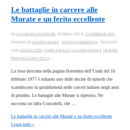
Le battaglie in carcere alle
Murate e un ferito eccellente
DI
UGO MARIA TASSINARI
PUBBLICATO IL
15 FEBBRAIO 2021
POSTATO IN
AGENDA ROSSA
NESSUN COMMENTO
TAGGATO
CON
ANGELO IZZO
,
FABIO RAVALLI
,
LUCIANO FRANCI
,
MURATE
,
PIERUIGI CONCUTELLI
La rissa descritta nella pagina fiorentina dell’Unità del 16
febbraio 1977 è soltanto uno delle decine di episodi che
scandiscono la quotidianeità nelle carceri italiane negli anni
di piombo. Le battaglie alle Murate si ripetono. Ne
racconta un’altra Concutelli, che …
Le battaglie in carcere alle Murate e un ferito eccellente
Leggi tutto »