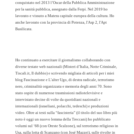
conquistato nel 2013 l’Oscar della Pubblica Amministrazione
per la sanità pubblica, assegnato dalla Ferpi. Nel 2019 ho
lavorato e vissuto a Matera capitale europea della cultura. Ho
anche lavorato con la provincia di Potenza, l'Asp 2, l'Apt
Basilicata.
Ho continuato a esercitare il giornalismo collaborando con
diverse testate web nazionali (Misteri d’Italia, Notte Criminale,
Tiscali.it, Il dubbio) e scrivendo migliaia di articoli per i miei
blog Fascinazione e L’alter Ugo, di destra radicale, terrorismo
nero, criminalità organizzata e memoria degli anni 70. Sono
stato ospite di numerose trasmissioni radiotelevisive e
intervistato decine di volte da quotidiani nazionali e
internazionali (israeliani, polacchi, tedeschi) e produzioni
video. Oltre ai testi sulla “fascisteria” (il titolo del suo libro più
noto è oggi un nuovo lemma della Treccani) ho pubblicato
volumi sul ‘68 (con Oreste Scalzone), sul terrorismo religioso in
Usa, sulla lotta di Scanzano (con José Mazzei), sulle rivolte in