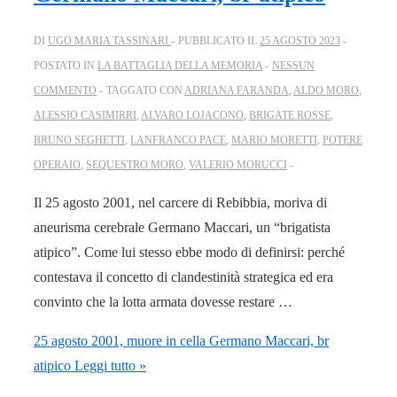
DI
UGO MARIA TASSINARI
PUBBLICATO IL
25 AGOSTO 2023
POSTATO IN
LA BATTAGLIA DELLA MEMORIA
NESSUN
COMMENTO
TAGGATO CON
ADRIANA FARANDA
,
ALDO MORO
,
ALESSIO CASIMIRRI
,
ALVARO LOJACONO
,
BRIGATE ROSSE
,
BRUNO SEGHETTI
,
LANFRANCO PACE
,
MARIO MORETTI
,
POTERE
OPERAIO
,
SEQUESTRO MORO
,
VALERIO MORUCCI
Il 25 agosto 2001, nel carcere di Rebibbia, moriva di
aneurisma cerebrale Germano Maccari, un “brigatista
atipico”. Come lui stesso ebbe modo di definirsi: perché
contestava il concetto di clandestinità strategica ed era
convinto che la lotta armata dovesse restare …
25 agosto 2001, muore in cella Germano Maccari, br
atipico
Leggi tutto »