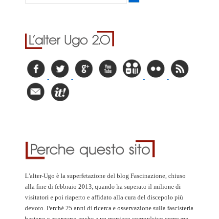
L'alter-Ugo è la superfetazione del blog Fascinazione, chiuso
alla fine di febbraio 2013, quando ha superato il milione di
visitatori e poi riaperto e affidato alla cura del discepolo più
devoto. Perché 25 anni di ricerca e osservazione sulla fascisteria
bastano e avanzano anche a un maniaco compulsivo come me.