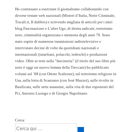
Ho continuato a esercitare il giornalismo collaborando con
diverse testate web nazionali (Misteri d’Italia, Notte Criminale,
Tiscali.it, Il dubbio) e scrivendo migliaia di articoli per i miei
blog Fascinazione e L’alter Ugo, di destra radicale, terrorismo
nero, criminalità organizzata e memoria degli anni 70. Sono
stato ospite di numerose trasmissioni radiotelevisive e
intervistato decine di volte da quotidiani nazionali e
internazionali (israeliani, polacchi, tedeschi) e produzioni
video. Oltre ai testi sulla “fascisteria” (il titolo del suo libro più
noto è oggi un nuovo lemma della Treccani) ho pubblicato
volumi sul ‘68 (con Oreste Scalzone), sul terrorismo religioso in
Usa, sulla lotta di Scanzano (con José Mazzei), sulle rivolte in
Basilicata, sulle sette assassine, sulla vita di due esponenti del
Pci, Antonio Luongo e di Giorgio Napolitano.
Cerca: