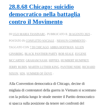
28.8.68 Chicago: suicidio
democratico nella battaglia
contro il Movimento
DI
UGO MARIA TASSINARI
PUBBLICATO IL
30 AGOSTO 2023
POSTATO IN
CONFLITTO SOCIALE
NESSUN COMMENTO
TAGGATO CON
7 DI CHICAGO
,
ABBIA HOFFMAN
,
ALLEN
GINSBERG
,
BLACK PANTHER PARTY
,
BOB SEALE
,
EUGENE
MCCARTHY
,
GRAHAM NASH
,
HIPPIES
,
HUMBERT HUMPREY
,
JERRY RUBIN
,
MARTIN LUTHER KING
,
PANTERE NERE
,
RICHARD
NIXON
,
SDS
,
SUMMER OF ÒOVE
Alla Convention democratica di Chicago, decine di
migliaia di contestatori della guerra in Vietnam si scontrano
con la polizia lungo le strade mentre il Partito democratico
si spacca sulla posizione da tenere nei confronti del