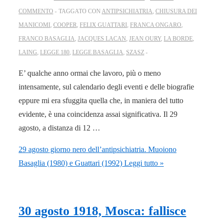
COMMENTO
TAGGATO CON
ANTIPSICHIATRIA
,
CHIUSURA DEI
MANICOMI
,
COOPER
,
FELIX GUATTARI
,
FRANCA ONGARO
,
FRANCO BASAGLIA
,
JACQUES LACAN
,
JEAN OURY
,
LA BORDE
,
LAING
,
LEGGE 180
,
LEGGE BASAGLIA
,
SZASZ
E’ qualche anno ormai che lavoro, più o meno
intensamente, sul calendario degli eventi e delle biografie
eppure mi era sfuggita quella che, in maniera del tutto
evidente, è una coincidenza assai significativa. Il 29
agosto, a distanza di 12 …
29 agosto giorno nero dell’antipsichiatria. Muoiono
Basaglia (1980) e Guattari (1992)
Leggi tutto »
30 agosto 1918, Mosca: fallisce