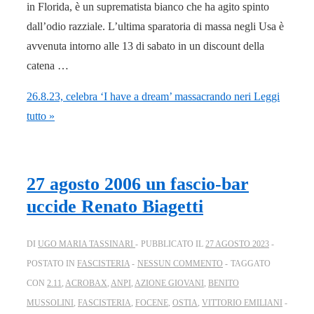
in Florida, è un suprematista bianco che ha agito spinto
dall’odio razziale. L’ultima sparatoria di massa negli Usa è
avvenuta intorno alle 13 di sabato in un discount della
catena …
26.8.23, celebra ‘I have a dream’ massacrando neri
Leggi
tutto »
27 agosto 2006 un fascio-bar
uccide Renato Biagetti
DI
UGO MARIA TASSINARI
PUBBLICATO IL
27 AGOSTO 2023
POSTATO IN
FASCISTERIA
NESSUN COMMENTO
TAGGATO
CON
2.11
,
ACROBAX
,
ANPI
,
AZIONE GIOVANI
,
BENITO
MUSSOLINI
,
FASCISTERIA
,
FOCENE
,
OSTIA
,
VITTORIO EMILIANI