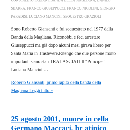
CON
AMLETO FABIANI
,
BANDA DELLA MAGLIANA
,
DANILO
SBARRA
,
FRANCO GIUSEPPUCCI
,
FRANCO NICOLINI
,
GIORGIO
PARADISI
,
LUCIANO MANCINI
,
SEQUESTRO GRAZIOLI
Sono Roberto Giansanti e fui sequestrato nel 1977 dalla
Banda della Magliana. Riconobbi e feci arrestare
Giuseppucci ma già dopo alcunì mesi girava libero per
Santa Maria in Trastevere.Ritengo che due persone molto
importanti siano stati TRALASCIATI.Il “Principe”
Luciano Mancini …
Roberto Giansanti, primo rapito della banda della
Magliana
Leggi tutto »
25 agosto 2001, muore in cella
Germano Maccari, br atipico