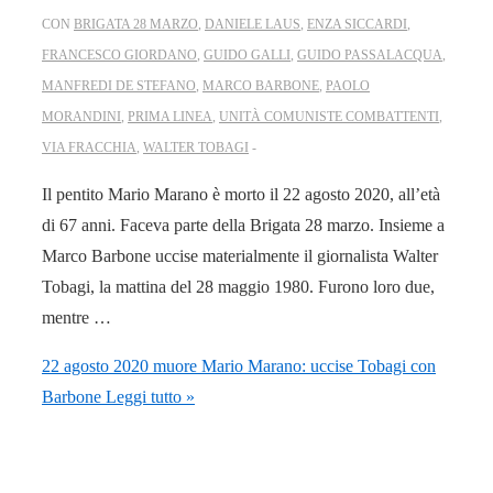
CON
BRIGATA 28 MARZO
,
DANIELE LAUS
,
ENZA SICCARDI
,
FRANCESCO GIORDANO
,
GUIDO GALLI
,
GUIDO PASSALACQUA
,
MANFREDI DE STEFANO
,
MARCO BARBONE
,
PAOLO
MORANDINI
,
PRIMA LINEA
,
UNITÀ COMUNISTE COMBATTENTI
,
VIA FRACCHIA
,
WALTER TOBAGI
Il pentito Mario Marano è morto il 22 agosto 2020, all’età
di 67 anni. Faceva parte della Brigata 28 marzo. Insieme a
Marco Barbone uccise materialmente il giornalista Walter
Tobagi, la mattina del 28 maggio 1980. Furono loro due,
mentre …
22 agosto 2020 muore Mario Marano: uccise Tobagi con
Barbone
Leggi tutto »