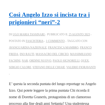
Così Angelo Izzo si incista tra i
prigionieri “neri”-2
DI
UGO MARIA TASSINARI
PUBBLICATO IL
25 AGOSTO 2023
POSTATO IN
FASCISTERIA
1 COMMENTO
TAGGATO CON
AVANGUARDIA NAZIONALE
,
FRANCESCA MAMBRO
,
FRANCO
FREDA
,
INO RAUTI
,
MASSACRO DEL CIRCEO
,
MASSIMILIANO
FACHINI
,
NAR
,
ORDINE NUOVO
,
PAOLO SIGNORELLI
,
QUEX
,
SERGIO CALORE
,
STEFANO DELLE CHIAIE
,
VALERIO FIORAVANTI
E’ questa la seconda puntata del lungo reportage su Angelo
Izzo. Qui potete leggere la prima puntata Chi ricorda il
nome di Doretta Graneris, protagonista di un clamoroso
processo alla fine degli anni Settanta? Una studentessa