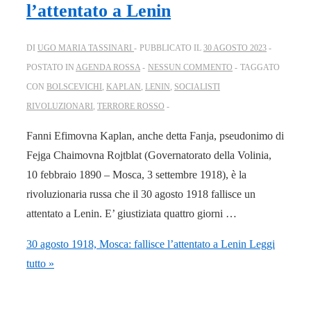
l’attentato a Lenin
DI
UGO MARIA TASSINARI
PUBBLICATO IL
30 AGOSTO 2023
POSTATO IN
AGENDA ROSSA
NESSUN COMMENTO
TAGGATO
CON
BOLSCEVICHI
,
KAPLAN
,
LENIN
,
SOCIALISTI
RIVOLUZIONARI
,
TERRORE ROSSO
Fanni Efimovna Kaplan, anche detta Fanja, pseudonimo di
Fejga Chaimovna Rojtblat (Governatorato della Volinia,
10 febbraio 1890 – Mosca, 3 settembre 1918), è la
rivoluzionaria russa che il 30 agosto 1918 fallisce un
attentato a Lenin. E’ giustiziata quattro giorni …
30 agosto 1918, Mosca: fallisce l’attentato a Lenin
Leggi
tutto »