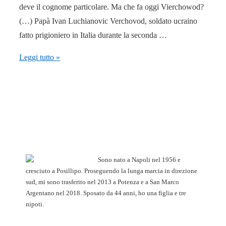
deve il cognome particolare. Ma che fa oggi Vierchowod?
(…) Papà Ivan Luchianovic Verchovod, soldato ucraino
fatto prigioniero in Italia durante la seconda …
L’incredibile
Leggi tutto »
storia
del
papà
di
Vierchowod
che
combatte
Sono nato a Napoli nel 1956 e
con
cresciuto a Posillipo. Proseguendo la lunga marcia in direzione
sud, mi sono trasferito nel 2013 a Potenza e a San Marco
l’Armata
Argentano nel 2018. Sposato da 44 anni, ho una figlia e tre
rossa
nipoti.
in