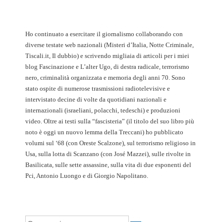
Ho continuato a esercitare il giornalismo collaborando con
diverse testate web nazionali (Misteri d’Italia, Notte Criminale,
Tiscali.it, Il dubbio) e scrivendo migliaia di articoli per i miei
blog Fascinazione e L’alter Ugo, di destra radicale, terrorismo
nero, criminalità organizzata e memoria degli anni 70. Sono
stato ospite di numerose trasmissioni radiotelevisive e
intervistato decine di volte da quotidiani nazionali e
internazionali (israeliani, polacchi, tedeschi) e produzioni
video. Oltre ai testi sulla “fascisteria” (il titolo del suo libro più
noto è oggi un nuovo lemma della Treccani) ho pubblicato
volumi sul ‘68 (con Oreste Scalzone), sul terrorismo religioso in
Usa, sulla lotta di Scanzano (con José Mazzei), sulle rivolte in
Basilicata, sulle sette assassine, sulla vita di due esponenti del
Pci, Antonio Luongo e di Giorgio Napolitano.
Cerca: