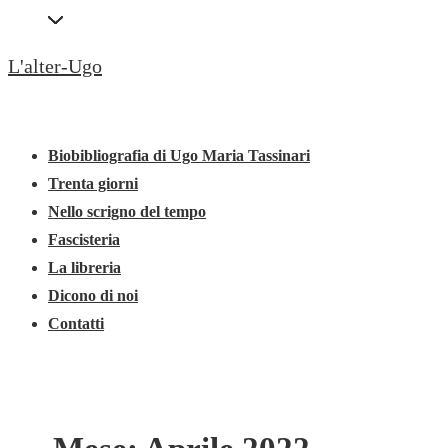
↓
Secondary
Vai
Navigation
L'alter-Ugo
al
contenuto
Menu
Menu
principale
principale
Biobibliografia di Ugo Maria Tassinari
Trenta giorni
Nello scrigno del tempo
Fascisteria
La libreria
Dicono di noi
Contatti