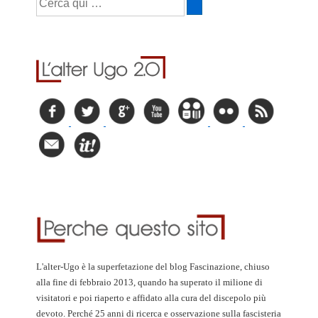
L'alter-Ugo è la superfetazione del blog Fascinazione, chiuso
alla fine di febbraio 2013, quando ha superato il milione di
visitatori e poi riaperto e affidato alla cura del discepolo più
devoto. Perché 25 anni di ricerca e osservazione sulla fascisteria