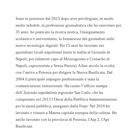
Italia
Sono in pensione dal 2023 dopo aver privilegiato, in modo
molto infedele, la professione giornalistica che ho esercitato per
35 anni: ho praticato la ricerca storica, l'insegnamento
scolastico e universitario, la formazione dei giornalisti sulle
nuove tecnologie digitali. Per 15 anni ho lavorato nei
quotidiani locali napoletani (tutta la trafila al Giornale di
Napoli, poi redattore capo al Mezzogiorno e Cronache di
Napoli, capocronista a Senza Prezzo). A fine secolo la svolta,
con l’arrivo a Potenza per dirigere la Nuova Basilicata. Dal
2004 il principale impegno professionale è stata la
comunicazione istituzionale. Ha curato l’ufficio stampa
dell’Azienda ospedaliera regionale San Carlo, che ha
conquistato nel 2013 l’Oscar della Pubblica Amministrazione
per la sanità pubblica, assegnato dalla Ferpi. Nel 2019 ho
lavorato e vissuto a Matera capitale europea della cultura. Ho
anche lavorato con la provincia di Potenza, l'Asp 2, l'Apt
Basilicata.