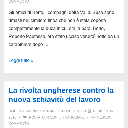
COMMENTO
Gli amici di Berto, i compagni della Val di Susa sono
rimasti nel cimitero finoa che non è stata coperta
completamente la buca in cui era la bara. Berto,
Roberto Pautasso. era stato ucciso venerdì notte da un
carabiniere dopo …
19
Leggi tutto »
dicembre
1979,
i
La rivolta ungherese contro la
funerali
nuova schiavitù del lavoro
di
Pautasso:
DI
UGO MARIA TASSINARI
PUBBLICATO IL
19 DICEMBRE
“Berto
2018
POSTATO IN
CONFLITTO SOCIALE
NESSUN
è
COMMENTO