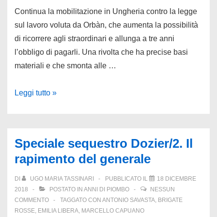
morto
Continua la mobilitazione in Ungheria contro la legge
per
sul lavoro voluta da Orbàn, che aumenta la possibilità
vivere”
di ricorrere agli straordinari e allunga a tre anni
l’obbligo di pagarli. Una rivolta che ha precise basi
materiali e che smonta alle …
La
Leggi tutto »
rivolta
ungherese
contro
Speciale sequestro Dozier/2. Il
la
rapimento del generale
nuova
schiavitù
DI
UGO MARIA TASSINARI
PUBBLICATO IL
18 DICEMBRE
del
2018
POSTATO IN
ANNI DI PIOMBO
NESSUN
lavoro
COMMENTO
TAGGATO CON
ANTONIO SAVASTA
,
BRIGATE
ROSSE
,
EMILIA LIBERA
,
MARCELLO CAPUANO