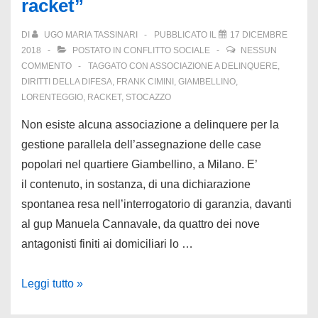
racket”
maestra
d’asilo)
DI
UGO MARIA TASSINARI
PUBBLICATO IL
17 DICEMBRE
e
2018
POSTATO IN
CONFLITTO SOCIALE
NESSUN
a
COMMENTO
TAGGATO CON
ASSOCIAZIONE A DELINQUERE
,
DIRITTI DELLA DIFESA
,
FRANK CIMINI
,
GIAMBELLINO
,
Teano
LORENTEGGIO
,
RACKET
,
STOCAZZO
(per
il
Non esiste alcuna associazione a delinquere per la
pestaggio
gestione parallela dell’assegnazione delle case
di
popolari nel quartiere Giambellino, a Milano. E’
una
il contenuto, in sostanza, di una dichiarazione
polacca)
spontanea resa nell’interrogatorio di garanzia, davanti
al gup Manuela Cannavale, da quattro dei nove
antagonisti finiti ai domiciliari lo …
Case
Leggi tutto »
occupate