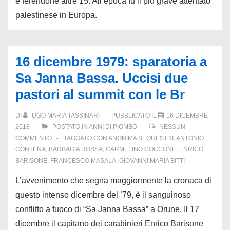
e ferendone altre 15. All’epoca fu il più grave attentato
palestinese in Europa.
16 dicembre 1979: sparatoria a
Sa Janna Bassa. Uccisi due
pastori al summit con le Br
DI
UGO MARIA TASSINARI
PUBBLICATO IL
16 DICEMBRE
2018
POSTATO IN
ANNI DI PIOMBO
NESSUN
COMMENTO
TAGGATO CON
ANONIMA SEQUESTRI
,
ANTONIO
CONTENA
,
BARBAGIA ROSSA
,
CARMELINO COCCONE
,
ENRICO
BARISONE
,
FRANCESCO MASALA
,
GIOVANNI MARIA BITTI
L’avvenimento che segna maggiormente la cronaca di
questo intenso dicembre del ’79, è il sanguinoso
conflitto a fuoco di “Sa Janna Bassa” a Orune. Il 17
dicembre il capitano dei carabinieri Enrico Barisone