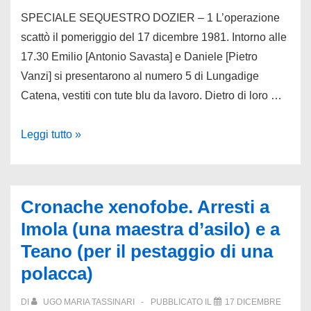
SPECIALE SEQUESTRO DOZIER – 1 L’operazione
scattò il pomeriggio del 17 dicembre 1981. Intorno alle
17.30 Emilio [Antonio Savasta] e Daniele [Pietro
Vanzi] si presentarono al numero 5 di Lungadige
Catena, vestiti con tute blu da lavoro. Dietro di loro …
Speciale
Leggi tutto »
sequestro
Dozier/2.
Il
Cronache xenofobe. Arresti a
rapimento
Imola (una maestra d’asilo) e a
del
Teano (per il pestaggio di una
generale
polacca)
DI
UGO MARIA TASSINARI
PUBBLICATO IL
17 DICEMBRE