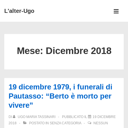
↓
L'alter-Ugo
Vai
MEN
al
Menu
contenuto
principale
principale
Mese:
Dicembre 2018
19 dicembre 1979, i funerali di
Pautasso: “Berto è morto per
vivere”
DI
UGO MARIA TASSINARI
PUBBLICATO IL
19 DICEMBRE
2018
POSTATO IN
SENZA CATEGORIA
NESSUN