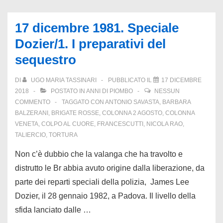
al
Giambellino.
17 dicembre 1981. Speciale
Gli
Dozier/1. I preparativi del
arrestati:
sequestro
“Non
c’è
DI
UGO MARIA TASSINARI
PUBBLICATO IL
17 DICEMBRE
nessun
2018
POSTATO IN
ANNI DI PIOMBO
NESSUN
racket”
COMMENTO
TAGGATO CON
ANTONIO SAVASTA
,
BARBARA
BALZERANI
,
BRIGATE ROSSE
,
COLONNA 2 AGOSTO
,
COLONNA
VENETA
,
COLPO AL CUORE
,
FRANCESCUTTI
,
NICOLA RAO
,
TALIERCIO
,
TORTURA
Non c’è dubbio che la valanga che ha travolto e
distrutto le Br abbia avuto origine dalla liberazione, da
parte dei reparti speciali della polizia, James Lee
Dozier, il 28 gennaio 1982, a Padova. Il livello della
sfida lanciato dalle …