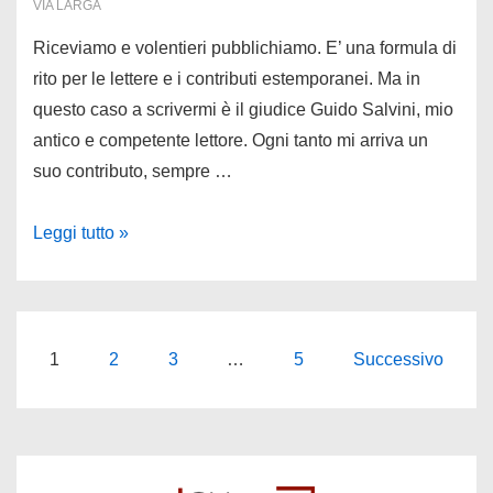
VIA LARGA
co.
Riceviamo e volentieri pubblichiamo. E’ una formula di
rito per le lettere e i contributi estemporanei. Ma in
questo caso a scrivermi è il giudice Guido Salvini, mio
antico e competente lettore. Ogni tanto mi arriva un
suo contributo, sempre …
Il
Leggi tutto »
giudice
Salvini:
io
c’ero
Paginazione
1
2
3
…
5
Successivo
quando
degli
ammazzarono
articoli
Saverio
Saltarelli