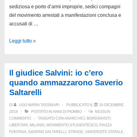
le
sediziosa e porto d’armi improprie, sedici compagni
Br
del movimento arrestati a manifestazioni conclusa e
accusati di …
15
Leggi tutto »
dicembre
1978:
il
Il giudice Salvini: io c’ero
movimento
quando ammazzarono Saverio
di
Saltarelli
Bologna
respinge
DI
UGO MARIA TASSINARI
PUBBLICATO IL
16 DICEMBRE
l’assalto
2018
POSTATO IN
ANNI DI PIOMBO
NESSUN
di
COMMENTO
TAGGATO CON
ANARCHICI
,
BORDIGHISTI
,
LIBERTARI
,
MILANIO
,
MOVIMENTO STUDENTESCO
,
PIAZZA
Pci
FONTANA
,
SAVERIO SALTARELLI
,
STRAGE
,
UNIVERSITÀ STATALE
,
&