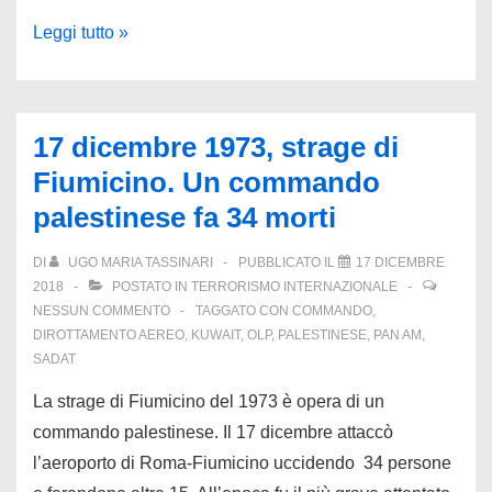
17
Leggi tutto »
dicembre
1981.
Speciale
17 dicembre 1973, strage di
Dozier/1.
Fiumicino. Un commando
I
palestinese fa 34 morti
preparativi
del
DI
UGO MARIA TASSINARI
PUBBLICATO IL
17 DICEMBRE
sequestro
2018
POSTATO IN
TERRORISMO INTERNAZIONALE
NESSUN COMMENTO
TAGGATO CON
COMMANDO
,
DIROTTAMENTO AEREO
,
KUWAIT
,
OLP
,
PALESTINESE
,
PAN AM
,
SADAT
La strage di Fiumicino del 1973 è opera di un
commando palestinese. Il 17 dicembre attaccò
l’aeroporto di Roma-Fiumicino uccidendo 34 persone