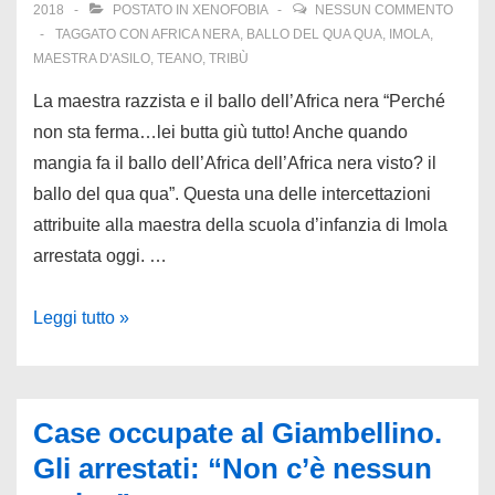
2018
POSTATO IN
XENOFOBIA
NESSUN COMMENTO
TAGGATO CON
AFRICA NERA
,
BALLO DEL QUA QUA
,
IMOLA
,
MAESTRA D'ASILO
,
TEANO
,
TRIBÙ
La maestra razzista e il ballo dell’Africa nera “Perché
non sta ferma…lei butta giù tutto! Anche quando
mangia fa il ballo dell’Africa dell’Africa nera visto? il
ballo del qua qua”. Questa una delle intercettazioni
attribuite alla maestra della scuola d’infanzia di Imola
arrestata oggi. …
Cronache
Leggi tutto »
xenofobe.
Arresti
a
Case occupate al Giambellino.
Imola
Gli arrestati: “Non c’è nessun
(una