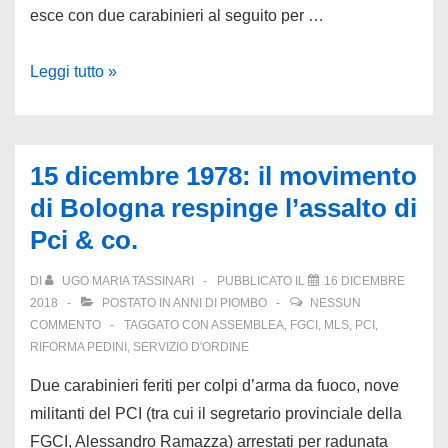
esce con due carabinieri al seguito per …
16
Leggi tutto »
dicembre
1979:
sparatoria
15 dicembre 1978: il movimento
a
di Bologna respinge l’assalto di
Sa
Pci & co.
Janna
Bassa.
DI
UGO MARIA TASSINARI
PUBBLICATO IL
16 DICEMBRE
Uccisi
2018
POSTATO IN
ANNI DI PIOMBO
NESSUN
due
COMMENTO
TAGGATO CON
ASSEMBLEA
,
FGCI
,
MLS
,
PCI
,
RIFORMA PEDINI
,
SERVIZIO D'ORDINE
pastori
al
Due carabinieri feriti per colpi d’arma da fuoco, nove
summit
militanti del PCI (tra cui il segretario provinciale della
con
FGCI, Alessandro Ramazza) arrestati per radunata