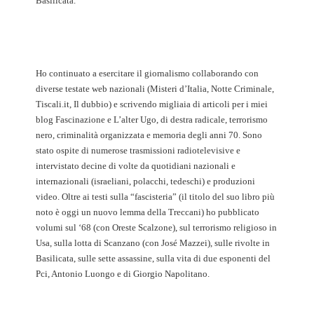
Basilicata.
Ho continuato a esercitare il giornalismo collaborando con
diverse testate web nazionali (Misteri d’Italia, Notte Criminale,
Tiscali.it, Il dubbio) e scrivendo migliaia di articoli per i miei
blog Fascinazione e L’alter Ugo, di destra radicale, terrorismo
nero, criminalità organizzata e memoria degli anni 70. Sono
stato ospite di numerose trasmissioni radiotelevisive e
intervistato decine di volte da quotidiani nazionali e
internazionali (israeliani, polacchi, tedeschi) e produzioni
video. Oltre ai testi sulla “fascisteria” (il titolo del suo libro più
noto è oggi un nuovo lemma della Treccani) ho pubblicato
volumi sul ‘68 (con Oreste Scalzone), sul terrorismo religioso in
Usa, sulla lotta di Scanzano (con José Mazzei), sulle rivolte in
Basilicata, sulle sette assassine, sulla vita di due esponenti del
Pci, Antonio Luongo e di Giorgio Napolitano.