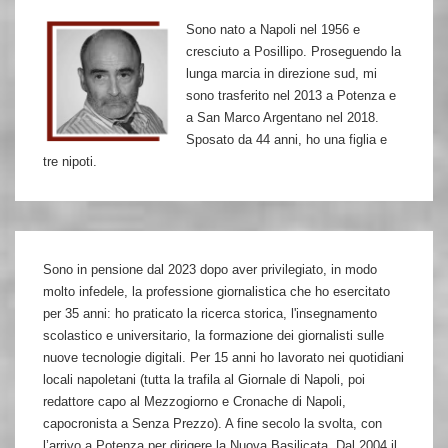
anni
Sono nato a Napoli nel 1956 e
70
cresciuto a Posillipo. Proseguendo la
lunga marcia in direzione sud, mi
sono trasferito nel 2013 a Potenza e
a San Marco Argentano nel 2018.
Sposato da 44 anni, ho una figlia e
tre nipoti.
Sono in pensione dal 2023 dopo aver privilegiato, in modo
molto infedele, la professione giornalistica che ho esercitato
per 35 anni: ho praticato la ricerca storica, l'insegnamento
scolastico e universitario, la formazione dei giornalisti sulle
nuove tecnologie digitali. Per 15 anni ho lavorato nei quotidiani
locali napoletani (tutta la trafila al Giornale di Napoli, poi
redattore capo al Mezzogiorno e Cronache di Napoli,
capocronista a Senza Prezzo). A fine secolo la svolta, con
l’arrivo a Potenza per dirigere la Nuova Basilicata. Dal 2004 il