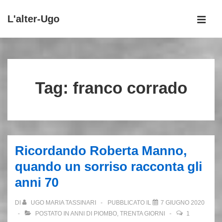
↓
L'alter-Ugo
Vai
MEN
al
Menu
contenuto
principale
principale
Tag:
franco corrado
Ricordando Roberta Manno,
quando un sorriso racconta gli
anni 70
DI
UGO MARIA TASSINARI
PUBBLICATO IL
7 GIUGNO 2020
POSTATO IN
ANNI DI PIOMBO
,
TRENTA GIORNI
1