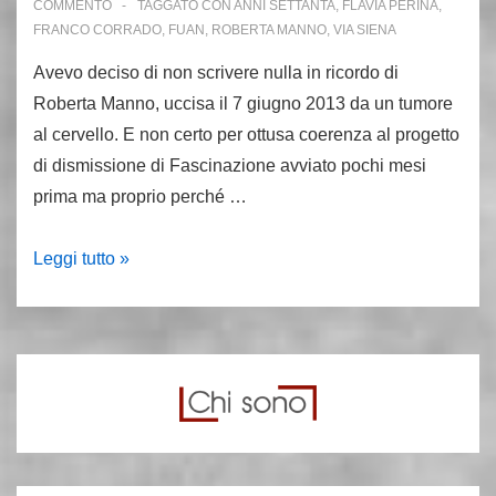
COMMENTO
TAGGATO CON
ANNI SETTANTA
,
FLAVIA PERINA
,
FRANCO CORRADO
,
FUAN
,
ROBERTA MANNO
,
VIA SIENA
Avevo deciso di non scrivere nulla in ricordo di
Roberta Manno, uccisa il 7 giugno 2013 da un tumore
al cervello. E non certo per ottusa coerenza al progetto
di dismissione di Fascinazione avviato pochi mesi
prima ma proprio perché …
Ricordando
Leggi tutto »
Roberta
Manno,
quando
un
sorriso
racconta
gli