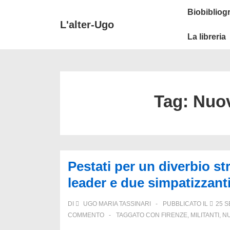
↓
Secondary
Menu
Biobibliogr
Vai
Navigation
principale
L'alter-Ugo
al
La libreria
contenuto
principale
Tag:
Nuov
Pestati per un diverbio st
leader e due simpatizzant
DI
UGO MARIA TASSINARI
PUBBLICATO IL
25 
COMMENTO
TAGGATO CON
FIRENZE
,
MILITANTI
,
NU