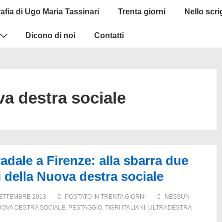
afia di Ugo Maria Tassinari
Trenta giorni
Nello scr
Dicono di noi
Contatti
a destra sociale
radale a Firenze: alla sbarra due
i della Nuova destra sociale
SETTEMBRE 2013
POSTATO IN
TRENTA GIORNI
NESSUN
OVA DESTRA SOCIALE
,
PESTAGGIO
,
TIGRI ITALIANI
,
ULTRADESTRA