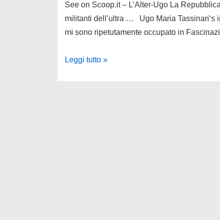
See on Scoop.it – L’Alter-Ugo La Repubblica F
militanti dell’ultra … Ugo Maria Tassinari‘s 
mi sono ripetutamente occupato in Fascinazi
Pestati
Leggi tutto »
per
un
diverbio
stradale
a
Firenze:
alla
sbarra
due
leader
e