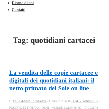
Dicono di noi
Contatti
Tag:
quotidiani cartacei
La vendita delle copie cartacee e
digitali dei quotidiani italiani: il
netto primato del Sole on line
DI
UGO MARIA TASSINARI
PUBBLICATO IL
11 NOVEMBRE 2013
POSTATO IN
TRENTA GIORNI
NESSUN COMMENTO
TAGGATO