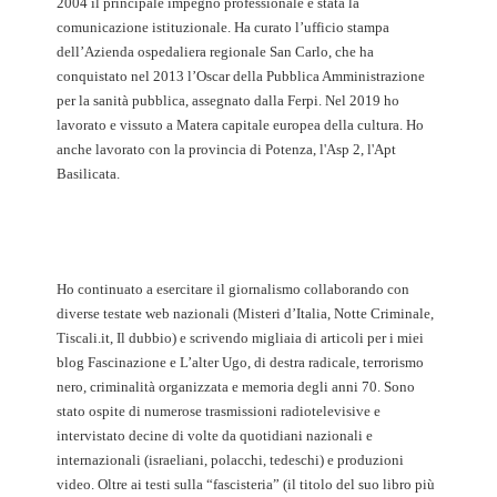
2004 il principale impegno professionale è stata la
comunicazione istituzionale. Ha curato l’ufficio stampa
dell’Azienda ospedaliera regionale San Carlo, che ha
conquistato nel 2013 l’Oscar della Pubblica Amministrazione
per la sanità pubblica, assegnato dalla Ferpi. Nel 2019 ho
lavorato e vissuto a Matera capitale europea della cultura. Ho
anche lavorato con la provincia di Potenza, l'Asp 2, l'Apt
Basilicata.
Ho continuato a esercitare il giornalismo collaborando con
diverse testate web nazionali (Misteri d’Italia, Notte Criminale,
Tiscali.it, Il dubbio) e scrivendo migliaia di articoli per i miei
blog Fascinazione e L’alter Ugo, di destra radicale, terrorismo
nero, criminalità organizzata e memoria degli anni 70. Sono
stato ospite di numerose trasmissioni radiotelevisive e
intervistato decine di volte da quotidiani nazionali e
internazionali (israeliani, polacchi, tedeschi) e produzioni
video. Oltre ai testi sulla “fascisteria” (il titolo del suo libro più