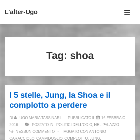
↓
L'alter-Ugo
Vai
MEN
al
Menu
contenuto
principale
principale
Tag:
shoa
I 5 stelle, Jung, la Shoa e il
complotto a perdere
DI
UGO MARIA TASSINARI
PUBBLICATO IL
16 FEBBRAIO
2016
POSTATO IN
I POLITICI DELL'ODIO
,
NEL PALAZZO
NESSUN COMMENTO
TAGGATO CON
ANTONIO
CARACCIOLO
,
CAMPIDOGLIO
,
COMPLOTTO
,
JUNG
,