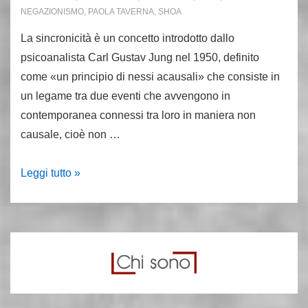
NEGAZIONISMO
,
PAOLA TAVERNA
,
SHOA
La sincronicità è un concetto introdotto dallo
psicoanalista Carl Gustav Jung nel 1950, definito
come «un principio di nessi acausali» che consiste in
un legame tra due eventi che avvengono in
contemporanea connessi tra loro in maniera non
causale, cioè non …
I
Leggi tutto »
5
stelle,
Jung,
la
Shoa
e
il