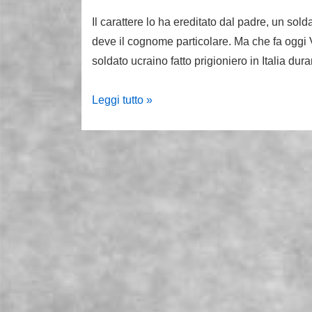
Il carattere lo ha ereditato dal padre, un sol
deve il cognome particolare. Ma che fa ogg
soldato ucraino fatto prigioniero in Italia du
L’incredibile
Leggi tutto »
storia
del
papà
di
Vierchowod
che
combatte
con
l’Armata
rossa