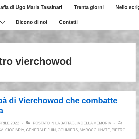
afia di Ugo Maria Tassinari
Trenta giorni
Nello scr
Dicono di noi
Contatti
tro vierchowod
papà di Vierchowod che combatte
a
PRILE 2022
POSTATO IN
LA BATTAGLIA DELLA MEMORIA
SA
,
CIOCIARIA
,
GENERALE JUIN
,
GOUMIERS
,
MAROCCHINATE
,
PIETRO