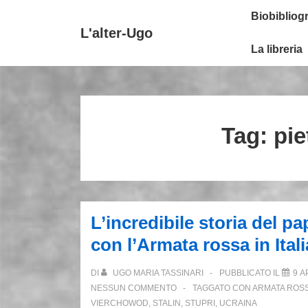
↓
Secondary
Menu
Biobibliogr
Vai
Navigation
principale
L'alter-Ugo
al
La libreria
contenuto
principale
Tag:
pie
L’incredibile storia del 
con l’Armata rossa in Itali
DI
UGO MARIA TASSINARI
PUBBLICATO IL
9 A
NESSUN COMMENTO
TAGGATO CON
ARMATA ROS
VIERCHOWOD
,
STALIN
,
STUPRI
,
UCRAINA