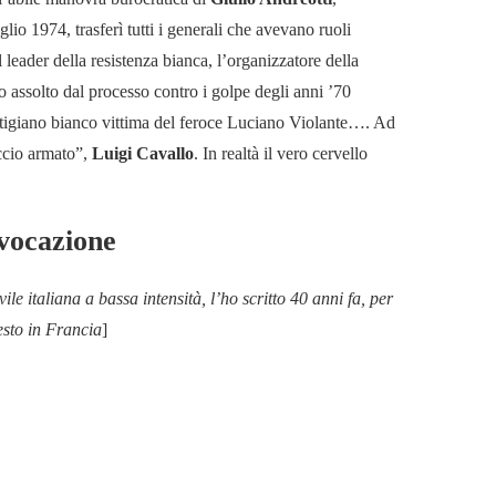
uglio 1974, trasferì tutti i generali che avevano ruoli
l leader della resistenza bianca, l’organizzatore della
o assolto dal processo contro i golpe degli anni ’70
tigiano bianco vittima del feroce Luciano Violante…. Ad
accio armato”,
Luigi Cavallo
. In realtà il vero cervello
ovocazione
le italiana a bassa intensità, l’ho scritto 40 anni fa, per
esto in Francia
]