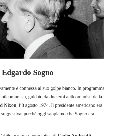
di Edgardo Sogno
ivamente è connessa al suo golpe bianco. In programma
 anticomunista, guidato da due eroi anticomunisti della
d Nixon
, l’8 agosto 1974. Il presidente americano era
si suggestiva: perché oggi sappiamo che Sogno era
 l’abile manovra burocratica di
Giulio Andreotti
,