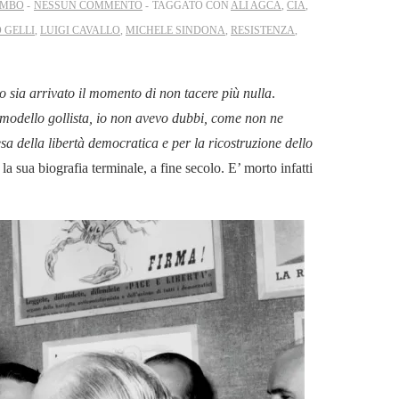
OMBO
NESSUN COMMENTO
TAGGATO CON
ALI AGCA
,
CIA
,
O GELLI
,
LUIGI CAVALLO
,
MICHELE SINDONA
,
RESISTENZA
,
 sia arrivato il momento di non tacere più nulla
.
ul modello gollista, io non avevo dubbi, come non ne
esa della libertà democratica e per la ricostruzione dello
r la sua biografia terminale, a fine secolo. E’ morto infatti