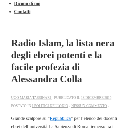
Dicono di noi
Contatti
Radio Islam, la lista nera
degli ebrei potenti e la
facile profezia di
Alessandra Colla
UGO MARIA TASSINARI
PUBBLICATO IL
18 DICEMBRE 2015
POSTATO IN
I POLITICI DELL'ODIO
NESSUN COMMENTO
Grande scalpore su “
Repubblica
” per l’elenco dei docenti
ebrei dell’università La Sapienza di Roma riemerso tra i