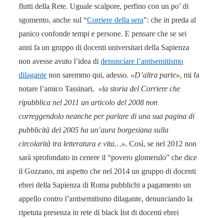
flutti della Rete. Uguale scalpore, perfino con un po’ di
sgomento, anche sul “
Corriere della sera
”: che in preda al
panico confonde tempi e persone. E pensare che se sei
anni fa un gruppo di docenti universitari della Sapienza
non avesse avuto l’idea di
denunciare l’antisemitismo
dilagante
non saremmo qui, adesso.
«D’altra parte»
, mi fa
notare l’amico Tassinari,
«la storia del Corriere che
ripubblica nel 2011 un articolo del 2008 non
correggendolo neanche per parlare di una sua pagina di
pubblicità del 2005 ha un’aura borgesiana sulla
circolarità tra letteratura e vita…».
Così, se nel 2012 non
sarà sprofondato in cenere il “povero glomerulo” che dice
il Gozzano, mi aspetto che nel 2014 un gruppo di docenti
ebrei della Sapienza di Roma pubblichi a pagamento un
appello contro l’antisemitismo dilagante, denunciando la
ripetuta presenza in rete di black list di docenti ebrei