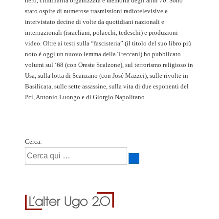
nero, criminalità organizzata e memoria degli anni 70. Sono
stato ospite di numerose trasmissioni radiotelevisive e
intervistato decine di volte da quotidiani nazionali e
internazionali (israeliani, polacchi, tedeschi) e produzioni
video. Oltre ai testi sulla “fascisteria” (il titolo del suo libro più
noto è oggi un nuovo lemma della Treccani) ho pubblicato
volumi sul ‘68 (con Oreste Scalzone), sul terrorismo religioso in
Usa, sulla lotta di Scanzano (con José Mazzei), sulle rivolte in
Basilicata, sulle sette assassine, sulla vita di due esponenti del
Pci, Antonio Luongo e di Giorgio Napolitano.
Cerca: