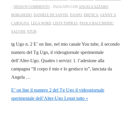
NESSUN COMMENTO
TAGGATO CON
ANGELA AZZARO
,
BORGHEZIO
,
DANIELE DE SANTIS
,
DASPO
,
ERETICA
,
GENNY A
CAROGNA
,
LEGA NORD
,
LISTA TSIPRAS
,
PAOLA BACCHIDDU
,
SALVINI
,
STUB
tg Ugo n. 2 E’ on line, nel mio canale You tube, il secondo
numero del Tg Ugo, il videogiornale sperimentale
dell’Alter-Ugo. Quattro i servizi: 1. l’adesione alla
campagna “Il corpo è mio e lo gestisco io”, lanciata da
Angela …
E’ on line il numero 2 del Tg Ugo il videogiornale
sperimentale dell’Alter-Ugo
Leggi tutto »