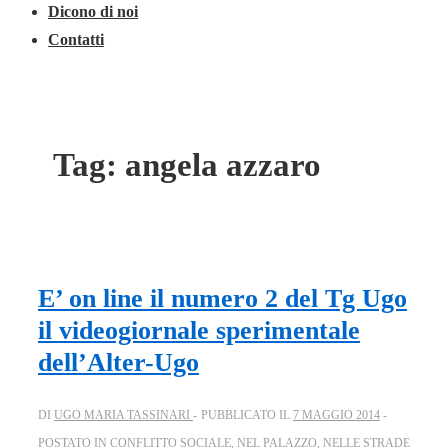
Dicono di noi
Contatti
Tag:
angela azzaro
E’ on line il numero 2 del Tg Ugo
il videogiornale sperimentale
dell’Alter-Ugo
DI
UGO MARIA TASSINARI
PUBBLICATO IL
7 MAGGIO 2014
POSTATO IN
CONFLITTO SOCIALE
,
NEL PALAZZO
,
NELLE STRADE