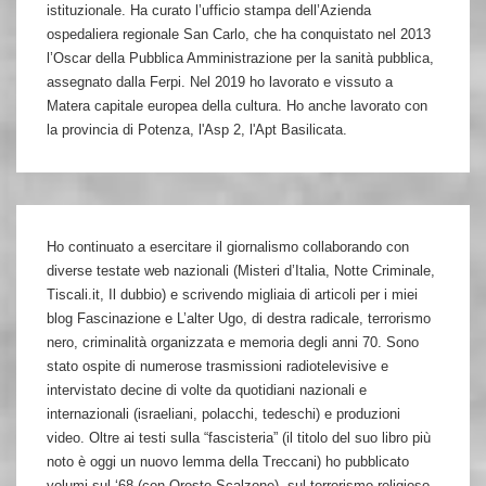
istituzionale. Ha curato l’ufficio stampa dell’Azienda
ospedaliera regionale San Carlo, che ha conquistato nel 2013
l’Oscar della Pubblica Amministrazione per la sanità pubblica,
assegnato dalla Ferpi. Nel 2019 ho lavorato e vissuto a
Matera capitale europea della cultura. Ho anche lavorato con
la provincia di Potenza, l'Asp 2, l'Apt Basilicata.
Ho continuato a esercitare il giornalismo collaborando con
diverse testate web nazionali (Misteri d’Italia, Notte Criminale,
Tiscali.it, Il dubbio) e scrivendo migliaia di articoli per i miei
blog Fascinazione e L’alter Ugo, di destra radicale, terrorismo
nero, criminalità organizzata e memoria degli anni 70. Sono
stato ospite di numerose trasmissioni radiotelevisive e
intervistato decine di volte da quotidiani nazionali e
internazionali (israeliani, polacchi, tedeschi) e produzioni
video. Oltre ai testi sulla “fascisteria” (il titolo del suo libro più
noto è oggi un nuovo lemma della Treccani) ho pubblicato
volumi sul ‘68 (con Oreste Scalzone), sul terrorismo religioso