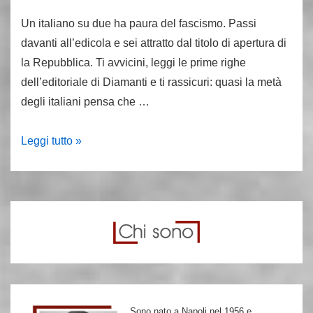
Un italiano su due ha paura del fascismo. Passi
davanti all’edicola e sei attratto dal titolo di apertura di
la Repubblica. Ti avvicini, leggi le prime righe
dell’editoriale di Diamanti e ti rassicuri: quasi la metà
degli italiani pensa che …
Ma
Leggi tutto »
in
Italia
un
pericolo
fascista
non
esiste
Sono nato a Napoli nel 1956 e