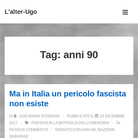
↓
L'alter-Ugo
Vai
MEN
al
Menu
contenuto
principale
principale
Tag:
anni 90
Ma in Italia un pericolo fascista
non esiste
DI
UGO MARIA TASSINARI
PUBBLICATO IL
16 DICEMBRE
2017
POSTATO IN
LA BATTAGLIA DELLA MEMORIA
NESSUN COMMENTO
TAGGATO CON
ANNI 90
,
NAZISKIN
,
SKINHEAD