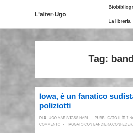
↓
Secondary
Menu
Biobibliogr
Vai
Navigation
principale
L'alter-Ugo
al
La libreria
contenuto
principale
Tag:
band
Iowa, è un fanatico sudista
poliziotti
DI
UGO MARIA TASSINARI
PUBBLICATO IL
7 N
COMMENTO
TAGGATO CON
BANDIERA CONFEDER