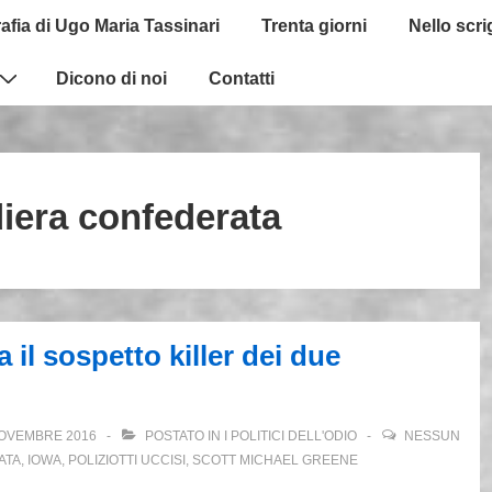
afia di Ugo Maria Tassinari
Trenta giorni
Nello scr
Dicono di noi
Contatti
iera confederata
 il sospetto killer dei due
OVEMBRE 2016
POSTATO IN
I POLITICI DELL'ODIO
NESSUN
ATA
,
IOWA
,
POLIZIOTTI UCCISI
,
SCOTT MICHAEL GREENE