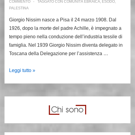
COMMENTO
TAGGATO CON
COMUNITÀ EBRAICA
,
ESODO
,
PALESTINA
Giorgio Nissim nasce a Pisa il 24 marzo 1908. Dal
1926, dopo la morte del padre Achille, è impegnato a
tempo pieno nella conduzione dell’industria tessile di
famiglia. Nel 1939 Giorgio Nissim diventa delegato in
Toscana della Delegazione per l’assistenza …
1
Leggi tutto »
aprile
1976:
muore
Giorgio
Nissim.
Con
Bartali