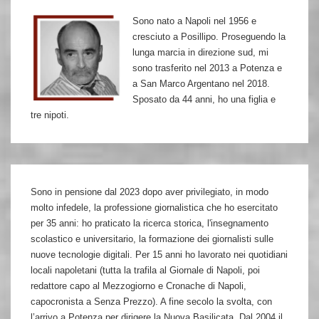
e
Sono nato a Napoli nel 1956 e
i
cresciuto a Posillipo. Proseguendo la
preti
lunga marcia in direzione sud, mi
salvò
sono trasferito nel 2013 a Potenza e
a San Marco Argentano nel 2018.
800
Sposato da 44 anni, ho una figlia e
ebrei
tre nipoti.
dai
lager
Sono in pensione dal 2023 dopo aver privilegiato, in modo
molto infedele, la professione giornalistica che ho esercitato
per 35 anni: ho praticato la ricerca storica, l'insegnamento
scolastico e universitario, la formazione dei giornalisti sulle
nuove tecnologie digitali. Per 15 anni ho lavorato nei quotidiani
locali napoletani (tutta la trafila al Giornale di Napoli, poi
redattore capo al Mezzogiorno e Cronache di Napoli,
capocronista a Senza Prezzo). A fine secolo la svolta, con
l’arrivo a Potenza per dirigere la Nuova Basilicata. Dal 2004 il