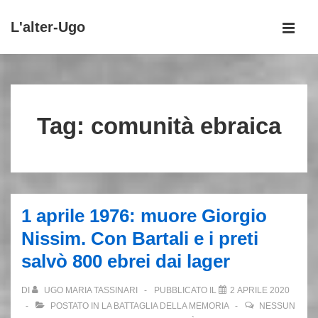
↓
L'alter-Ugo
Vai
MEN
al
Menu
contenuto
principale
principale
Tag:
comunità ebraica
1 aprile 1976: muore Giorgio
Nissim. Con Bartali e i preti
salvò 800 ebrei dai lager
DI
UGO MARIA TASSINARI
PUBBLICATO IL
2 APRILE 2020
POSTATO IN
LA BATTAGLIA DELLA MEMORIA
NESSUN