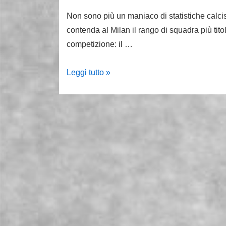
Non sono più un maniaco di statistiche calci
contenda al Milan il rango di squadra più tito
competizione: il …
Hoeness
Leggi tutto »
regala
un
primato
al
Bayern
che
il
Milan
non
potrà