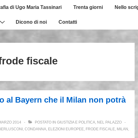
afia di Ugo Maria Tassinari
Trenta giorni
Nello scr
Dicono di noi
Contatti
frode fiscale
 al Bayern che il Milan non potrà
MARZO 2014
POSTATO IN
GIUSTIZIA E POLITICA
,
NEL PALAZZO
BERLUSCONI
,
CONDANNA
,
ELEZIONI EUROPEE
,
FRODE FISCALE
,
MILAN
,