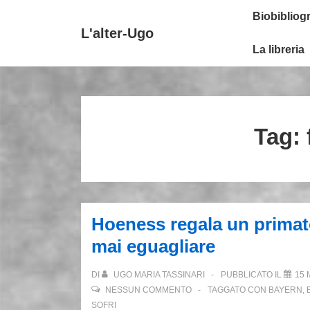
↓
Secondary
Menu
Biobibliogr
Vai
Navigation
principale
L'alter-Ugo
al
La libreria
contenuto
principale
Tag:
Hoeness regala un primato
mai eguagliare
DI
UGO MARIA TASSINARI
PUBBLICATO IL
15 
NESSUN COMMENTO
TAGGATO CON
BAYERN
,
SOFRI