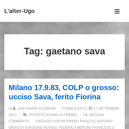
↓
L'alter-Ugo
Vai
MEN
al
Menu
contenuto
principale
principale
Tag:
gaetano sava
Milano 17.9.83, COLP o grosso:
ucciso Sava, ferito Fiorina
DI
UGO MARIA TASSINARI
PUBBLICATO IL
17 SETTEMBRE
2023
POSTATO IN
ANNI DI PIOMBO
NESSUN
COMMENTO
TAGGATO CON
ANTONINO RINALDO
,
ANTONIO
SAVASTA
,
EVASIONE ROVIGO
,
FEDERICA MERONI
,
FRANCESCO