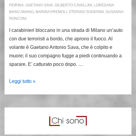
FIORINA
,
GAETANO SAVA
,
GILBERTO CAVALLINI
,
LOREDANA
BIANCAMANO
,
MARINA PREMOLI
,
STEFANO SODERINI
,
SUSANNA
RONCONI
I carabinieri bloccano in una strada di Milano un’auto
con due terroristi a bordo, che aprono il fuoco. Al
volante è Gaetano Antonio Sava, che è colpito e
muore; il suo compagno fugge a piedi continuando a
sparare. E’ catturato poco dopo. …
Milano
Leggi tutto »
17.9.83,
COLP
o
grosso:
ucciso
Sava,