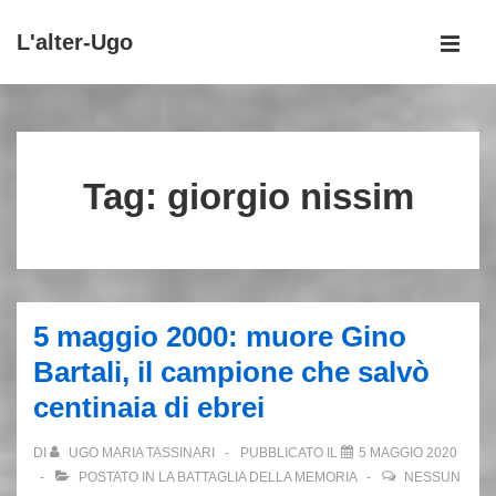
↓
L'alter-Ugo
Vai
MEN
al
Menu
contenuto
principale
principale
Tag:
giorgio nissim
5 maggio 2000: muore Gino
Bartali, il campione che salvò
centinaia di ebrei
DI
UGO MARIA TASSINARI
PUBBLICATO IL
5 MAGGIO 2020
POSTATO IN
LA BATTAGLIA DELLA MEMORIA
NESSUN