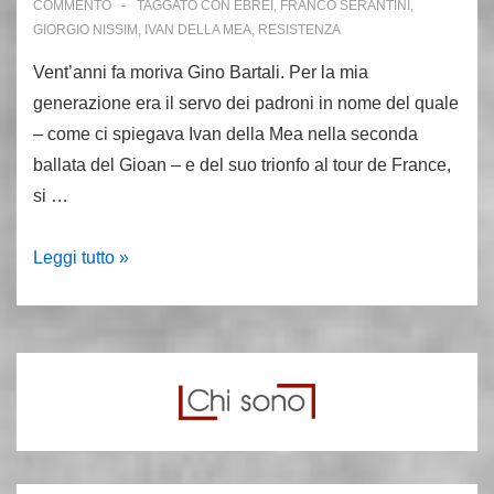
COMMENTO
TAGGATO CON
EBREI
,
FRANCO SERANTINI
,
GIORGIO NISSIM
,
IVAN DELLA MEA
,
RESISTENZA
Vent’anni fa moriva Gino Bartali. Per la mia
generazione era il servo dei padroni in nome del quale
– come ci spiegava Ivan della Mea nella seconda
ballata del Gioan – e del suo trionfo al tour de France,
si …
5
Leggi tutto »
maggio
2000:
muore
Gino
Bartali,
il
campione