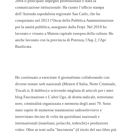
2004 il principale impegno professionale è stata la
comunicazione istituzionale. Ha curato l’ufficio stampa
dell’Azienda ospedaliera regionale San Carlo, che ha
conquistato nel 2013 l’Oscar della Pubblica Amministrazione
per la sanità pubblica, assegnato dalla Ferpi. Nel 2019 ho
lavorato e vissuto a Matera capitale europea della cultura. Ho
anche lavorato con la provincia di Potenza, l'Asp 2, l'Apt
Basilicata.
Ho continuato a esercitare il giornalismo collaborando con
diverse testate web nazionali (Misteri d’Italia, Notte Criminale,
Tiscali.it, Il dubbio) e scrivendo migliaia di articoli per i miei
blog Fascinazione e L’alter Ugo, di destra radicale, terrorismo
nero, criminalità organizzata e memoria degli anni 70. Sono
stato ospite di numerose trasmissioni radiotelevisive e
intervistato decine di volte da quotidiani nazionali e
internazionali (israeliani, polacchi, tedeschi) e produzioni
video. Oltre ai testi sulla “fascisteria” (il titolo del suo libro più