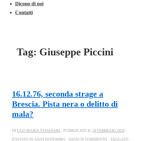
Dicono di noi
Contatti
Tag:
Giuseppe Piccini
16.12.76, seconda strage a
Brescia. Pista nera o delitto di
mala?
DI
UGO MARIA TASSINARI
PUBBLICATO IL
18 FEBBRAIO 2024
POSTATO IN
ANNI DI PIOMBO
NESSUN COMMENTO
TAGGATO