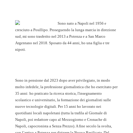
Sono nato a Napoli nel 1956 e
cresciuto a Posillipo. Proseguendo la lunga marcia in direzione
sud, mi sono trasferito nel 2013 a Potenza e a San Marco
Argentano nel 2018. Sposato da 44 anni, ho una figlia e tre
nipoti.
Sono in pensione dal 2023 dopo aver privilegiato, in modo
molto infedele, la professione giornalistica che ho esercitato per
35 anni: ho praticato la ricerca storica, l'insegnamento
scolastico e universitario, la formazione dei giornalisti sulle
nuove tecnologie digitali. Per 15 anni ho lavorato nei
quotidiani locali napoletani (tutta la trafila al Giornale di
Napoli, poi redattore capo al Mezzogiorno e Cronache di
Napoli, capocronista a Senza Prezzo). A fine secolo la svolta,
con l’arrivo a Potenza per dirigere la Nuova Basilicata. Dal