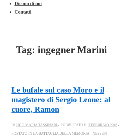
Dicono di noi
Contatti
Tag:
ingegner Marini
Le bufale sul caso Moro e il
magistero di Sergio Leone: al
cuore, Ramon
DI
UGO MARIA TASSINARI
PUBBLICATO IL
5 FEBBRAIO 2016
POSTATO IN
LA BATTAGLIA DELLA MEMORIA
NESSUN