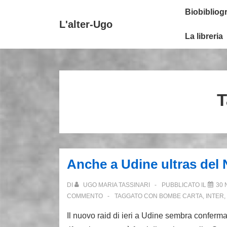
↓
Secondary
Menu
Biobibliogr
Vai
Navigation
principale
L'alter-Ugo
al
La libreria
contenuto
principale
T
Anche a Udine ultras del N
DI
UGO MARIA TASSINARI
PUBBLICATO IL
30 
COMMENTO
TAGGATO CON
BOMBE CARTA
,
INTER
,
Il nuovo raid di ieri a Udine sembra conferma