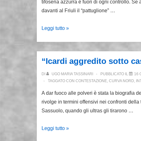
tifoseria azzurra è fuori di ogni controllo. Se 
davanti al Friuli il “pattuglione” …
Anche
Leggi tutto »
a
Udine
ultras
“Icardi aggredito sotto ca
del
Napoli
DI
UGO MARIA TASSINARI
PUBBLICATO IL
16 
all’attacco
TAGGATO CON
CONTESTAZIONE
,
CURVA NORD
,
IN
A dar fuoco alle polveri è stata la biografia d
rivolge in termini offensivi nei confronti dell
Sassuolo, quando gli ultras gli tirarono …
“Icardi
Leggi tutto »
aggredito