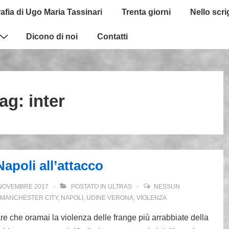
afia di Ugo Maria Tassinari
Trenta giorni
Nello scr
Dicono di noi
Contatti
ag:
inter
apoli all’attacco
NOVEMBRE 2017
POSTATO IN
ULTRAS
NESSUN
MANCHESTER CITY
,
NAPOLI
,
UDINE VERONA
,
VIOLENZA
re che oramai la violenza delle frange più arrabbiate della