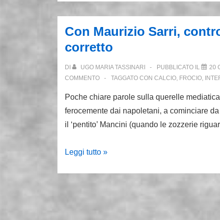
sotto
casa
Con Maurizio Sarri, contro
dagli
corretto
ultras”.
Nara
DI
UGO MARIA TASSINARI
PUBBLICATO IL
20 
smentisce
COMMENTO
TAGGATO CON
CALCIO
,
FROCIO
,
INTE
Poche chiare parole sulla querelle mediatica 
ferocemente dai napoletani, a cominciare da mi
il ‘pentito’ Mancini (quando le zozzerie rigu
Con
Leggi tutto »
Maurizio
Sarri,
contro
la