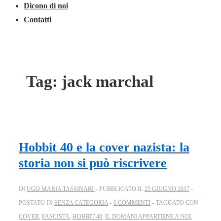
Dicono di noi
Contatti
Tag:
jack marchal
Hobbit 40 e la cover nazista: la
storia non si può riscrivere
DI
UGO MARIA TASSINARI
PUBBLICATO IL
25 GIUGNO 2017
POSTATO IN
SENZA CATEGORIA
6 COMMENTI
TAGGATO CON
COVER
,
FASCISTA
,
HOBBIT 40
,
IL DOMANI APPARTIENE A NOI
,