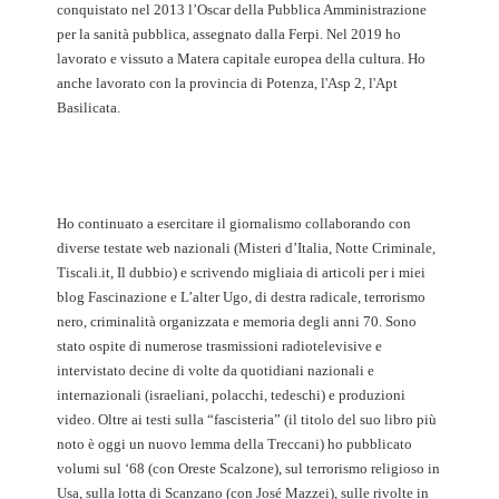
conquistato nel 2013 l’Oscar della Pubblica Amministrazione
per la sanità pubblica, assegnato dalla Ferpi. Nel 2019 ho
lavorato e vissuto a Matera capitale europea della cultura. Ho
anche lavorato con la provincia di Potenza, l'Asp 2, l'Apt
Basilicata.
Ho continuato a esercitare il giornalismo collaborando con
diverse testate web nazionali (Misteri d’Italia, Notte Criminale,
Tiscali.it, Il dubbio) e scrivendo migliaia di articoli per i miei
blog Fascinazione e L’alter Ugo, di destra radicale, terrorismo
nero, criminalità organizzata e memoria degli anni 70. Sono
stato ospite di numerose trasmissioni radiotelevisive e
intervistato decine di volte da quotidiani nazionali e
internazionali (israeliani, polacchi, tedeschi) e produzioni
video. Oltre ai testi sulla “fascisteria” (il titolo del suo libro più
noto è oggi un nuovo lemma della Treccani) ho pubblicato
volumi sul ‘68 (con Oreste Scalzone), sul terrorismo religioso in
Usa, sulla lotta di Scanzano (con José Mazzei), sulle rivolte in