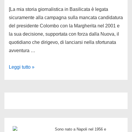
[La mia storia giornalistica in Basilicata è legata
sicuramente alla campagna sulla mancata candidatura
del presidente Colombo con la Margherita nel 2001 e
la sua decisione, supportata con forza dalla Nuova, il
quotidiano che dirigevo, di lanciarsi nella sfortunata
avventura …
Il
Leggi tutto »
presidente
Colombo
e
le
astruse
alchimie
democristiane
Sono nato a Napoli nel 1956 e