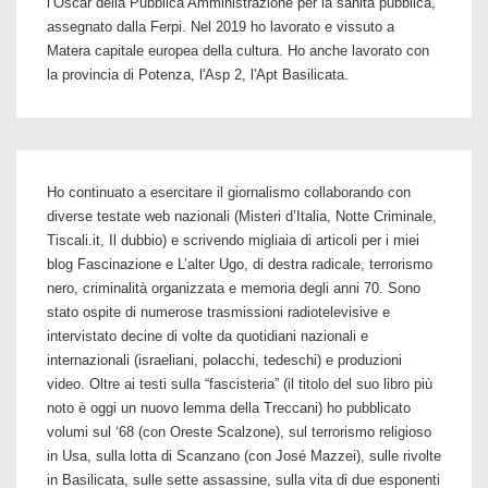
l’Oscar della Pubblica Amministrazione per la sanità pubblica,
assegnato dalla Ferpi. Nel 2019 ho lavorato e vissuto a
Matera capitale europea della cultura. Ho anche lavorato con
la provincia di Potenza, l'Asp 2, l'Apt Basilicata.
Ho continuato a esercitare il giornalismo collaborando con
diverse testate web nazionali (Misteri d’Italia, Notte Criminale,
Tiscali.it, Il dubbio) e scrivendo migliaia di articoli per i miei
blog Fascinazione e L’alter Ugo, di destra radicale, terrorismo
nero, criminalità organizzata e memoria degli anni 70. Sono
stato ospite di numerose trasmissioni radiotelevisive e
intervistato decine di volte da quotidiani nazionali e
internazionali (israeliani, polacchi, tedeschi) e produzioni
video. Oltre ai testi sulla “fascisteria” (il titolo del suo libro più
noto è oggi un nuovo lemma della Treccani) ho pubblicato
volumi sul ‘68 (con Oreste Scalzone), sul terrorismo religioso
in Usa, sulla lotta di Scanzano (con José Mazzei), sulle rivolte
in Basilicata, sulle sette assassine, sulla vita di due esponenti