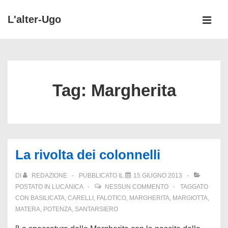
↓
L'alter-Ugo
Vai
MEN
al
Menu
contenuto
principale
principale
Tag:
Margherita
La rivolta dei colonnelli
DI
REDAZIONE
PUBBLICATO IL
15 GIUGNO 2013
POSTATO IN
LUCANICA
NESSUN COMMENTO
TAGGATO
CON
BASILICATA
,
CARELLI
,
FALOTICO
,
MARGHERITA
,
MARGIOTTA
,
MATERA
,
POTENZA
,
SANTARSIERO