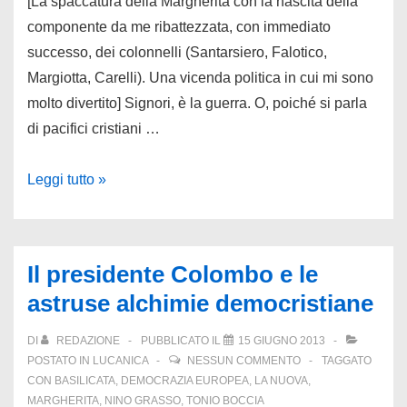
[La spaccatura della Margherita con la nascita della
componente da me ribattezzata, con immediato
successo, dei colonnelli (Santarsiero, Falotico,
Margiotta, Carelli). Una vicenda politica in cui mi sono
molto divertito] Signori, è la guerra. O, poiché si parla
di pacifici cristiani …
La
Leggi tutto »
rivolta
dei
colonnelli
Il presidente Colombo e le
astruse alchimie democristiane
DI
REDAZIONE
PUBBLICATO IL
15 GIUGNO 2013
POSTATO IN
LUCANICA
NESSUN COMMENTO
TAGGATO
CON
BASILICATA
,
DEMOCRAZIA EUROPEA
,
LA NUOVA
,
MARGHERITA
,
NINO GRASSO
,
TONIO BOCCIA