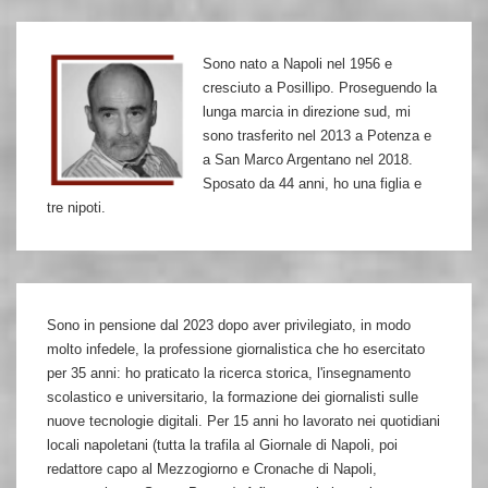
genio
letterario
Sono nato a Napoli nel 1956 e
contro
cresciuto a Posillipo. Proseguendo la
lo
lunga marcia in direzione sud, mi
stalinismo
sono trasferito nel 2013 a Potenza e
a San Marco Argentano nel 2018.
Sposato da 44 anni, ho una figlia e
tre nipoti.
Sono in pensione dal 2023 dopo aver privilegiato, in modo
molto infedele, la professione giornalistica che ho esercitato
per 35 anni: ho praticato la ricerca storica, l'insegnamento
scolastico e universitario, la formazione dei giornalisti sulle
nuove tecnologie digitali. Per 15 anni ho lavorato nei quotidiani
locali napoletani (tutta la trafila al Giornale di Napoli, poi
redattore capo al Mezzogiorno e Cronache di Napoli,