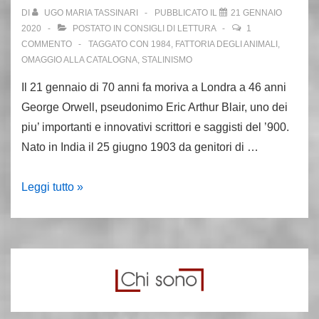
DI
UGO MARIA TASSINARI
PUBBLICATO IL
21 GENNAIO
2020
POSTATO IN
CONSIGLI DI LETTURA
1
COMMENTO
TAGGATO CON
1984
,
FATTORIA DEGLI ANIMALI
,
OMAGGIO ALLA CATALOGNA
,
STALINISMO
Il 21 gennaio di 70 anni fa moriva a Londra a 46 anni
George Orwell, pseudonimo Eric Arthur Blair, uno dei
piu’ importanti e innovativi scrittori e saggisti del ’900.
Nato in India il 25 giugno 1903 da genitori di …
70
Leggi tutto »
anni
fa
moriva
George
Orwell,
un