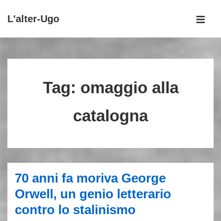
↓
L'alter-Ugo
Vai
MEN
al
Menu
contenuto
principale
principale
Tag:
omaggio alla
catalogna
70 anni fa moriva George
Orwell, un genio letterario
contro lo stalinismo