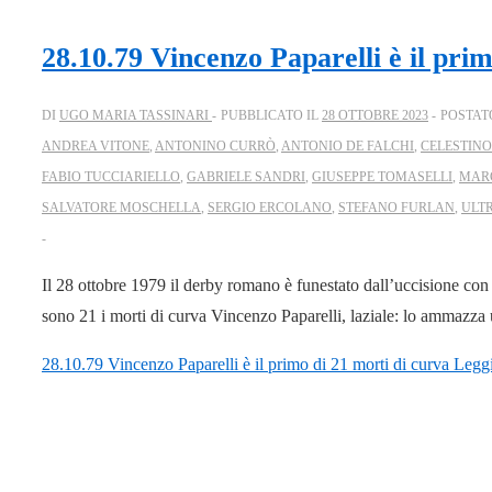
28.10.79 Vincenzo Paparelli è il pri
DI
UGO MARIA TASSINARI
PUBBLICATO IL
28 OTTOBRE 2023
POSTAT
ANDREA VITONE
,
ANTONINO CURRÒ
,
ANTONIO DE FALCHI
,
CELESTIN
FABIO TUCCIARIELLO
,
GABRIELE SANDRI
,
GIUSEPPE TOMASELLI
,
MAR
SALVATORE MOSCHELLA
,
SERGIO ERCOLANO
,
STEFANO FURLAN
,
ULT
Il 28 ottobre 1979 il derby romano è funestato dall’uccisione con 
sono 21 i morti di curva Vincenzo Paparelli, laziale: lo ammazza
28.10.79 Vincenzo Paparelli è il primo di 21 morti di curva
Leggi