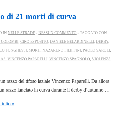
mo di 21 morti di curva
O IN
NELLE STRADE
NESSUN COMMENTO
TAGGATO CON
O COLOMBI
,
CIRO ESPOSITO
,
DANIELE BELARDINELLI
,
DERBY
,
CO FONGHESSI
,
MORTI
,
NAZARENO FILIPPINI
,
PAOLO SAROLI
,
RAS
,
VINCENZO PAPARELLI
,
VINCENZO SPAGNOLO
,
VIOLENZA
un razzo del tifoso laziale Vincenzo Paparelli. Da allora
 un razzo lanciato in curva durante il derby d’autunno …
 tutto »