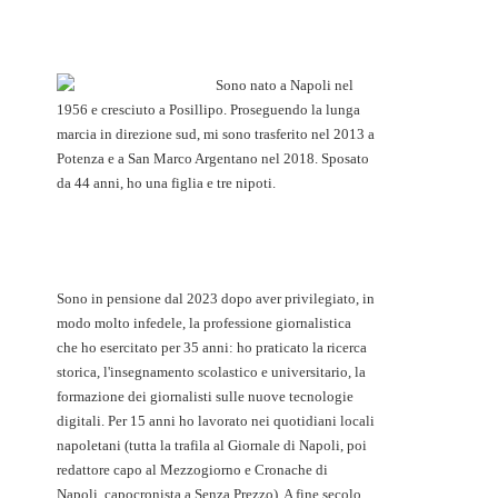
Sono nato a Napoli nel
1956 e cresciuto a Posillipo. Proseguendo la lunga
marcia in direzione sud, mi sono trasferito nel 2013 a
Potenza e a San Marco Argentano nel 2018. Sposato
da 44 anni, ho una figlia e tre nipoti.
Sono in pensione dal 2023 dopo aver privilegiato, in
modo molto infedele, la professione giornalistica
che ho esercitato per 35 anni: ho praticato la ricerca
storica, l'insegnamento scolastico e universitario, la
formazione dei giornalisti sulle nuove tecnologie
digitali. Per 15 anni ho lavorato nei quotidiani locali
napoletani (tutta la trafila al Giornale di Napoli, poi
redattore capo al Mezzogiorno e Cronache di
Napoli, capocronista a Senza Prezzo). A fine secolo