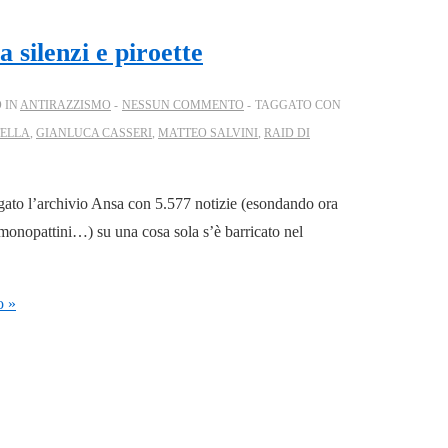
 silenzi e piroette
 IN
ANTIRAZZISMO
NESSUN COMMENTO
TAGGATO CON
TELLA
,
GIANLUCA CASSERI
,
MATTEO SALVINI
,
RAID DI
agato l’archivio Ansa con 5.577 notizie (esondando ora
i monopattini…) su una cosa sola s’è barricato nel
o »