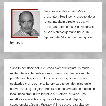
dubbi
Sono nato a Napoli nel 1956 e
e
cresciuto a Posillipo. Proseguendo la
la
lunga marcia in direzione sud, mi
storia
sono trasferito nel 2013 a Potenza e
a San Marco Argentano nel 2018.
di
Sposato da 44 anni, ho una figlia e
Tisci
tre nipoti.
Sono in pensione dal 2023 dopo aver privilegiato, in modo
molto infedele, la professione giornalistica che ho esercitato
per 35 anni: ho praticato la ricerca storica, l'insegnamento
scolastico e universitario, la formazione dei giornalisti sulle
nuove tecnologie digitali. Per 15 anni ho lavorato nei quotidiani
locali napoletani (tutta la trafila al Giornale di Napoli, poi
redattore capo al Mezzogiorno e Cronache di Napoli,
capocronista a Senza Prezzo). A fine secolo la svolta, con