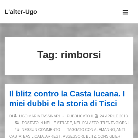
↓
L'alter-Ugo
Vai
MEN
al
Menu
contenuto
principale
principale
Tag:
rimborsi
Il blitz contro la Casta lucana. I
miei dubbi e la storia di Tisci
DI
UGO MARIA TASSINARI
PUBBLICATO IL
24 APRILE 2013
POSTATO IN
NELLE STRADE, NEL PALAZZO
,
TRENTA GIORNI
NESSUN COMMENTO
TAGGATO CON
ALEMANNO
,
ANTI-
CASTA; BASILICATA
,
ARRESTI
,
ASSESSORI
,
BLITZ
,
CONSIGLIERI