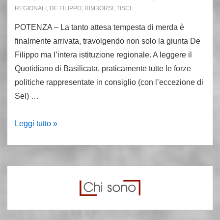
REGIONALI
,
DE FILIPPO
,
RIMBORSI
,
TISCI
POTENZA – La tanto attesa tempesta di merda è
finalmente arrivata, travolgendo non solo la giunta De
Filippo ma l’intera istituzione regionale. A leggere il
Quotidiano di Basilicata, praticamente tutte le forze
politiche rappresentate in consiglio (con l’eccezione di
Sel) …
Il
Leggi tutto »
blitz
contro
la
Casta
lucana.
I
miei