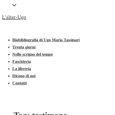
↓
Secondary
Vai
Navigation
L'alter-Ugo
al
contenuto
Menu
Menu
principale
principale
Biobibliografia di Ugo Maria Tassinari
Trenta giorni
Nello scrigno del tempo
Fascisteria
La libreria
Dicono di noi
Contatti