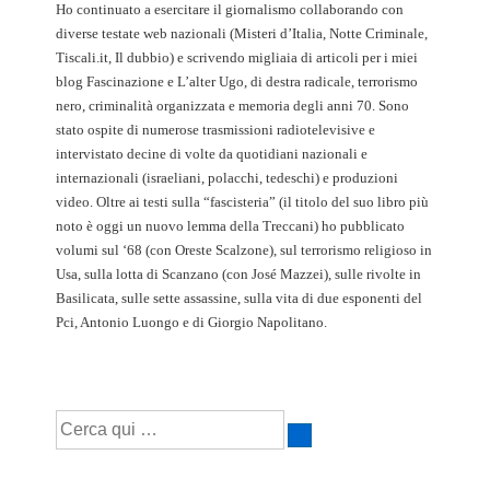
Ho continuato a esercitare il giornalismo collaborando con
diverse testate web nazionali (Misteri d’Italia, Notte Criminale,
Tiscali.it, Il dubbio) e scrivendo migliaia di articoli per i miei
blog Fascinazione e L’alter Ugo, di destra radicale, terrorismo
nero, criminalità organizzata e memoria degli anni 70. Sono
stato ospite di numerose trasmissioni radiotelevisive e
intervistato decine di volte da quotidiani nazionali e
internazionali (israeliani, polacchi, tedeschi) e produzioni
video. Oltre ai testi sulla “fascisteria” (il titolo del suo libro più
noto è oggi un nuovo lemma della Treccani) ho pubblicato
volumi sul ‘68 (con Oreste Scalzone), sul terrorismo religioso in
Usa, sulla lotta di Scanzano (con José Mazzei), sulle rivolte in
Basilicata, sulle sette assassine, sulla vita di due esponenti del
Pci, Antonio Luongo e di Giorgio Napolitano.
Cerca: