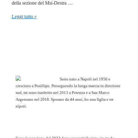
della sezione del Msi-Destra …
29
Leggi tutto »
ottobre
1975:
la
guerriglia
rossa
uccide
Mario
Sono nato a Napoli nel 1956 e
Zicchieri
cresciuto a Posillipo. Proseguendo la lunga marcia in direzione
sud, mi sono trasferito nel 2013 a Potenza e a San Marco
Argentano nel 2018. Sposato da 44 anni, ho una figlia e tre
nipoti.