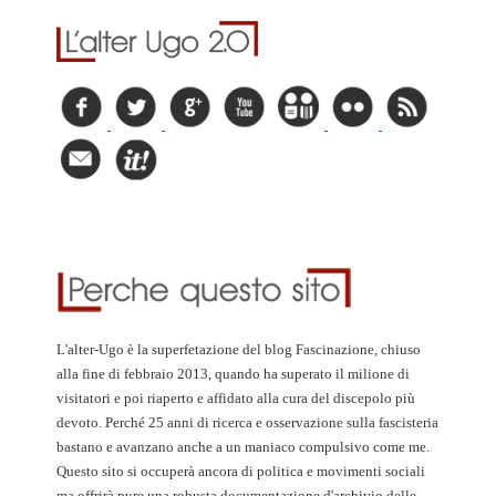
L'alter-Ugo è la superfetazione del blog Fascinazione, chiuso
alla fine di febbraio 2013, quando ha superato il milione di
visitatori e poi riaperto e affidato alla cura del discepolo più
devoto. Perché 25 anni di ricerca e osservazione sulla fascisteria
bastano e avanzano anche a un maniaco compulsivo come me.
Questo sito si occuperà ancora di politica e movimenti sociali
ma offrirà pure una robusta documentazione d'archivio delle