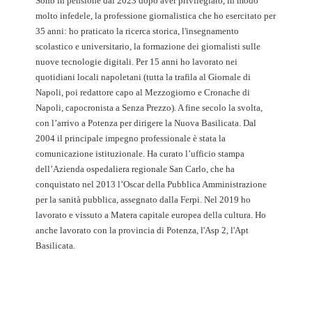
Sono in pensione dal 2023 dopo aver privilegiato, in modo
molto infedele, la professione giornalistica che ho esercitato per
35 anni: ho praticato la ricerca storica, l'insegnamento
scolastico e universitario, la formazione dei giornalisti sulle
nuove tecnologie digitali. Per 15 anni ho lavorato nei
quotidiani locali napoletani (tutta la trafila al Giornale di
Napoli, poi redattore capo al Mezzogiorno e Cronache di
Napoli, capocronista a Senza Prezzo). A fine secolo la svolta,
con l’arrivo a Potenza per dirigere la Nuova Basilicata. Dal
2004 il principale impegno professionale è stata la
comunicazione istituzionale. Ha curato l’ufficio stampa
dell’Azienda ospedaliera regionale San Carlo, che ha
conquistato nel 2013 l’Oscar della Pubblica Amministrazione
per la sanità pubblica, assegnato dalla Ferpi. Nel 2019 ho
lavorato e vissuto a Matera capitale europea della cultura. Ho
anche lavorato con la provincia di Potenza, l'Asp 2, l'Apt
Basilicata.