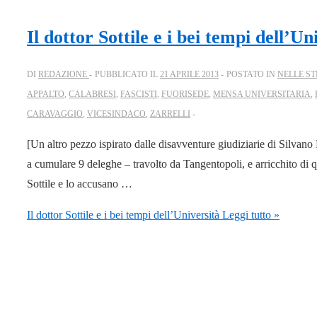
Il dottor Sottile e i bei tempi dell’Un
DI
REDAZIONE
PUBBLICATO IL
21 APRILE 2013
POSTATO IN
NELLE ST
APPALTO
,
CALABRESI
,
FASCISTI
,
FUORISEDE
,
MENSA UNIVERSITARIA
,
CARAVAGGIO
,
VICESINDACO
,
ZARRELLI
[Un altro pezzo ispirato dalle disavventure giudiziarie di Silvano
a cumulare 9 deleghe – travolto da Tangentopoli, e arricchito di 
Sottile e lo accusano …
Il dottor Sottile e i bei tempi dell’Università
Leggi tutto »