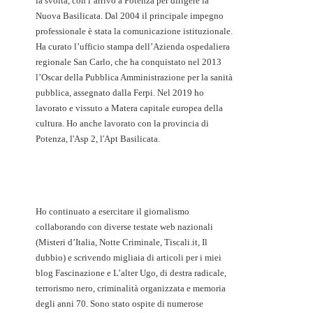
la svolta, con l’arrivo a Potenza per dirigere la
Nuova Basilicata. Dal 2004 il principale impegno
professionale è stata la comunicazione istituzionale.
Ha curato l’ufficio stampa dell’Azienda ospedaliera
regionale San Carlo, che ha conquistato nel 2013
l’Oscar della Pubblica Amministrazione per la sanità
pubblica, assegnato dalla Ferpi. Nel 2019 ho
lavorato e vissuto a Matera capitale europea della
cultura. Ho anche lavorato con la provincia di
Potenza, l'Asp 2, l'Apt Basilicata.
Ho continuato a esercitare il giornalismo
collaborando con diverse testate web nazionali
(Misteri d’Italia, Notte Criminale, Tiscali.it, Il
dubbio) e scrivendo migliaia di articoli per i miei
blog Fascinazione e L’alter Ugo, di destra radicale,
terrorismo nero, criminalità organizzata e memoria
degli anni 70. Sono stato ospite di numerose