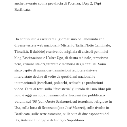
anche lavorato con la provincia di Potenza, l'Asp 2, l'Apt
Basilicata.
Ho continuato a esercitare il giornalismo collaborando con
diverse testate web nazionali (Misteri d’Italia, Notte Criminale,
Tiscali.it, Il dubbio) e scrivendo migliaia di articoli per i miei
blog Fascinazione e L’alter Ugo, di destra radicale, terrorismo
nero, criminalità organizzata e memoria degli anni 70. Sono
stato ospite di numerose trasmissioni radiotelevisive e
intervistato decine di volte da quotidiani nazionali e
internazionali (israeliani, polacchi, tedeschi) e produzioni
video. Oltre ai testi sulla “fascisteria” (il titolo del suo libro più
noto è oggi un nuovo lemma della Treccani) ho pubblicato
volumi sul ‘68 (con Oreste Scalzone), sul terrorismo religioso in
Usa, sulla lotta di Scanzano (con José Mazzei), sulle rivolte in
Basilicata, sulle sette assassine, sulla vita di due esponenti del
Pci, Antonio Luongo e di Giorgio Napolitano.