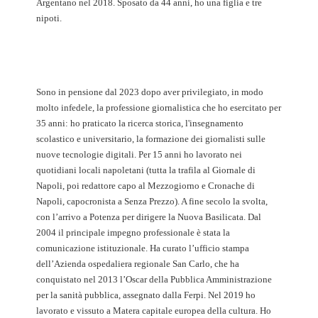
Argentano nel 2018. Sposato da 44 anni, ho una figlia e tre
nipoti.
Sono in pensione dal 2023 dopo aver privilegiato, in modo
molto infedele, la professione giornalistica che ho esercitato per
35 anni: ho praticato la ricerca storica, l'insegnamento
scolastico e universitario, la formazione dei giornalisti sulle
nuove tecnologie digitali. Per 15 anni ho lavorato nei
quotidiani locali napoletani (tutta la trafila al Giornale di
Napoli, poi redattore capo al Mezzogiorno e Cronache di
Napoli, capocronista a Senza Prezzo). A fine secolo la svolta,
con l’arrivo a Potenza per dirigere la Nuova Basilicata. Dal
2004 il principale impegno professionale è stata la
comunicazione istituzionale. Ha curato l’ufficio stampa
dell’Azienda ospedaliera regionale San Carlo, che ha
conquistato nel 2013 l’Oscar della Pubblica Amministrazione
per la sanità pubblica, assegnato dalla Ferpi. Nel 2019 ho
lavorato e vissuto a Matera capitale europea della cultura. Ho